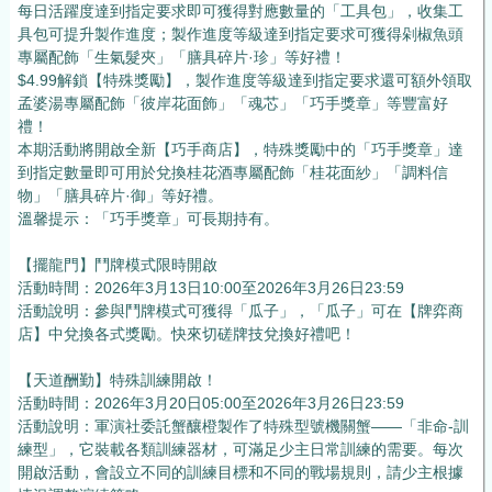
每日活躍度達到指定要求即可獲得對應數量的「工具包」，收集工
具包可提升製作進度；製作進度等級達到指定要求可獲得剁椒魚頭
專屬配飾「生氣髮夾」「膳具碎片·珍」等好禮！
$4.99解鎖【特殊獎勵】，製作進度等級達到指定要求還可額外領取
孟婆湯專屬配飾「彼岸花面飾」「魂芯」「巧手獎章」等豐富好
禮！
本期活動將開啟全新【巧手商店】，特殊獎勵中的「巧手獎章」達
到指定數量即可用於兌換桂花酒專屬配飾「桂花面紗」「調料信
物」「膳具碎片·御」等好禮。
溫馨提示：「巧手獎章」可長期持有。
【擺龍門】鬥牌模式限時開啟
活動時間：2026年3月13日10:00至2026年3月26日23:59
活動說明：參與鬥牌模式可獲得「瓜子」，「瓜子」可在【牌弈商
店】中兌換各式獎勵。快來切磋牌技兌換好禮吧！
【天道酬勤】特殊訓練開啟！
活動時間：2026年3月20日05:00至2026年3月26日23:59
活動說明：軍演社委託蟹釀橙製作了特殊型號機關蟹——「非命-訓
練型」，它裝載各類訓練器材，可滿足少主日常訓練的需要。每次
開啟活動，會設立不同的訓練目標和不同的戰場規則，請少主根據