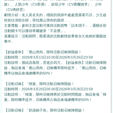
旗）、人類少年（CV星潮）、妖怪少年（CV賽爾德李）、少年
（CV傅婷雲）
劇情介紹：友人莫名失約，殘留的痕跡中處處透露著不詳。少主啟
程前往清朝京師，尋找應山滑肉的蹤跡……
主要獎勵：參與主題活動可獲得活動貨幣「話本摺子」，通關全部
活動關卡可以獲得專屬徽章「不染塵」。
溫馨提示：活動期間，觀看過的活動劇情故事會永久收納於圖鑑故
事中。
【妙論春秋】「應山滑肉」限時活動召喚陣開啟！
活動時間：2026年3月13日10:00至2026年3月26日23:59
活動說明：撥絃說風雨，雲遊步四方。【妙論春秋】活動召喚陣開
啟，御品食魂「應山滑肉」召喚機率限時提升，「應山滑肉」召喚
機率佔御品食魂總機率的50%！
【活動召喚】「雉羹」限時活動召喚陣開啟！
活動時間：2026年3月20日05:00至2026年3月26日23:59
活動說明：「雉羹」限時召喚陣將於活動時間開啟，御品食魂「雉
羹」限時機率提升，召喚機率占御品食魂總機率的50%！
【活動召喚】「奶湯鍋子魚」限時活動召喚陣開啟！