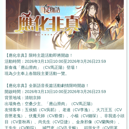
【應化非真】限時主題活動即將開啟！
活動時間：2026年3月13日10:00至2026年3月26日23:59
新食魂「應山滑肉」（CV馬正陽）登場！
現為少主奉上各階段主要活動一覽。
【應化非真】全新語音長篇活動劇情限時開啟！
開啟時間：2026年3月13日10:00至2026年3月26日23:59
背景地域：清朝京師
出場角色：空桑少主、「應山滑肉」（CV馬正陽）
友情客串：五侯鯖（CV吳韜）、老連（CV李逸）、大刀王五（CV
音匣老鬼）、伏魔天師（CV蔡傑）、小楊（CV錢琛）、非我道小頭
目（CV姜秋再）、尚先生（CV亞捷）、金身邪像（CV蘭陶倚）、
王先生（CV劉琮）、城門吏（CV孔天暢）、叩拜女子（CV田茗