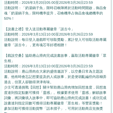
活動時間：2026年3月20日05:00至2026年3月26日23:59
活動說明：「奶湯鍋子魚」限時召喚陣將於活動時間開啟，御品食
魂「奶湯鍋子魚」限時機率提升，召喚機率占御品食魂總機率的
50%！
【說書之禮】登入送活動專屬徽章「談古今」
活動時間：2026年3月13日10:00至2026年3月26日23:59
活動說明：每日登入遊戲即可領取獎勵，累計登入可領取活動專屬
徽章「談古今」，更有魂芯等好禮相贈！
【戲說空桑】協助應山滑肉完成說書故事，贏取活動專屬徽章「眾
生相」
活動時間：2026年3月13日10:00至2026年3月26日23:59
活動說明：應山滑肉在大家的盛情邀請下，以空桑日常為主題說
書。他有時會忘記想要提及的人或故事，於是便胡亂編些內容糊弄
過去，但眾人卻聽得津津有味。
少主可透過挑戰【回想】關卡幫助應山滑肉增加回想進度，回想進
度達到指定點數可獲得「靈感」。根據要求使用「靈感」解鎖故事
詞彙，將詞彙填入故事中，即可協助應山滑肉完成說書！成功完成
說書達到指定回數可獲得活動專屬徽章「眾生相」等豐富獎勵！
參加活動可獲得活動貨幣「話本摺子」，可用於活動商店兌換獎