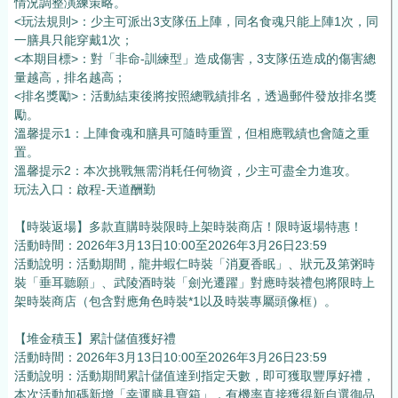
情況調整演練策略。
<玩法規則>：少主可派出3支隊伍上陣，同名食魂只能上陣1次，同
一膳具只能穿戴1次；
<本期目標>：對「非命-訓練型」造成傷害，3支隊伍造成的傷害總
量越高，排名越高；
<排名獎勵>：活動結束後將按照總戰績排名，透過郵件發放排名獎
勵。
溫馨提示1：上陣食魂和膳具可隨時重置，但相應戰績也會隨之重
置。
溫馨提示2：本次挑戰無需消耗任何物資，少主可盡全力進攻。
玩法入口：啟程-天道酬勤
【時裝返場】多款直購時裝限時上架時裝商店！限時返場特惠！
活動時間：2026年3月13日10:00至2026年3月26日23:59
活動說明：活動期間，龍井蝦仁時裝「消夏香眠」、狀元及第粥時
裝「垂耳聽願」、武陵酒時裝「劍光遷躍」對應時裝禮包將限時上
架時裝商店（包含對應角色時裝*1以及時裝專屬頭像框）。
【堆金積玉】累計儲值獲好禮
活動時間：2026年3月13日10:00至2026年3月26日23:59
活動說明：活動期間累計儲值達到指定天數，即可獲取豐厚好禮，
本次活動加碼新增「幸運膳具寶箱」，有機率直接獲得新自選御品