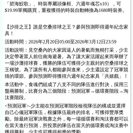
「碧海鮫歌」、時裝專屬頭像框、六週年魂芯x10），可
$19.99單獨購買，重複獲得的時裝自動轉換為1680時裝券。
【沙排之王】誰是空桑排球之王？參與預測即得週年紀念家
具！
活動時間：2026年2月20日05:00至2026年3月12日23:59
活動說明：見空桑內的大家因逼人的暑氣而無精打采，少主
決定帶著眾人前往南海避暑。為了讓大家活躍起來而舉辦了
一場沙灘排球賽，獲勝的隊伍可獲得少主親封的空桑排球之
王稱號。為了讓所有人都能參與進來，少主還設定了冠軍競
猜的環節。參與預測即得獲得六週年紀念家具「共嬉戲」！
本活動中，食魂們組成了八支不同的隊伍進行對決，採用三
盤兩勝制，比賽分為三個階段：預測冠軍→循環賽階段→淘
汰賽階段。
<預測冠軍>-少主能在預測冠軍階段檢視隊伍的構成並選擇
自己心儀冠軍隊伍，根據隊伍最終的排名，可獲得豐厚獎
勵。除最終冠軍決戰賽之外，每一場循環賽和淘汰賽都可以
在當天進行預測，所投票的隊伍在當天的循環賽或淘汰賽中
獲得勝利，少主也可獲得相應的獎勵。