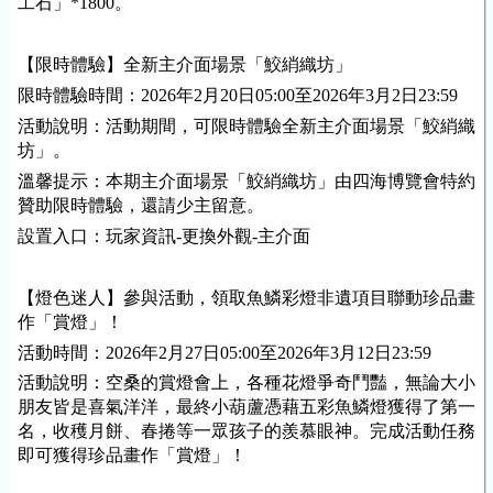
工石」*1800。
【限時體驗】全新主介面場景「鮫綃織坊」
限時體驗時間：2026年2月20日05:00至2026年3月2日23:59
活動說明：活動期間，可限時體驗全新主介面場景「鮫綃織
坊」。
溫馨提示：本期主介面場景「鮫綃織坊」由四海博覽會特約
贊助限時體驗，還請少主留意。
設置入口：玩家資訊-更換外觀-主介面
【燈色迷人】參與活動，領取魚鱗彩燈非遺項目聯動珍品畫
作「賞燈」！
活動時間：2026年2月27日05:00至2026年3月12日23:59
活動說明：空桑的賞燈會上，各種花燈爭奇鬥豔，無論大小
朋友皆是喜氣洋洋，最終小葫蘆憑藉五彩魚鱗燈獲得了第一
名，收穫月餅、春捲等一眾孩子的羨慕眼神。完成活動任務
即可獲得珍品畫作「賞燈」！