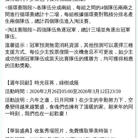
<循環賽階段>-各隊伍分成兩組，每組之間的4個隊伍兩兩之
間進行循環賽總計十二場，每組根據循環賽對戰積分排名產
生兩個隊伍，總計四個隊伍進入淘汰賽。
<淘汰賽階段>-四強隊伍角逐冠軍，總計三場並角逐出冠軍
隊伍。
溫馨提示：冠軍預測無需消耗資源，其他預測可以選擇三種
支援方式。每位少主投票僅限一次機會且不可更改，如少主
成功預測冠軍隊伍或當天比賽隊伍的獲勝方，均可獲得相應
的活動獎勵。
【週年回顧】時光荏苒，綠樹成蔭
活動時間：2026年2月26日05:00至2026年3月12日23:59
活動說明：六年之邀，日月同輝！在少主的辛勤努力下，空
桑變得越來越繁盛，食魂們也擁有了溫暖的家。願來年的同
一時刻，我們也在一起歡慶！
【華裝盛典】收集秀場照片，免費獲取華美時裝！