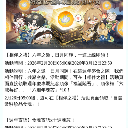
【相伴之禮】六年之邀，日月同輝，十連上線即領！
活動時間：2026年2月20日05:00至2026年3月12日23:59
活動說明：六年之邀，日月同輝！在這週年盛會之際，我們
相伴同行，共聚空桑。活動期間，可在【相伴之禮】活動頁
面直接領取週年慶專屬紀念頭像「福滿陸吾」、頭像框「六
載莓好」、「六週年魂芯」*10！
2月26日05:00後，還可在【相伴之禮】活動頁面領取「自選
常駐珍品食魂」！
【週年寄語】食魂寄語x十連魂芯！