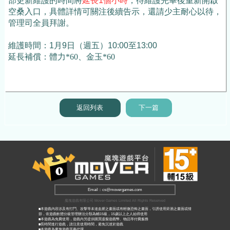
部更新維護的時間將
延長1個小時
，待維護完畢後重新開啟
空桑入口，具體詳情可關注後續告示，還請少主耐心以待，
管理司全員拜謝。
維護時間：
1月9日（週五）10:00至13:00
延長補償：體力*60、金玉*60
返回列表
下一篇
Email：cs@movergames.com
魔塊遊戲有限公司 Mover Games Limited All Rights Reserved
■本遊戲內容涉及有打鬥、攻擊等未達血腥之畫面或有輕微恐怖之畫面，引誘使用菸酒之畫面或情
節，依遊戲軟體分級管理辦法分類為輔15級，15歲以上之人始得使用
■本遊戲為免費使用，遊戲內另提供購買虛擬遊戲幣、物品等付費服務
■長時間進行遊戲，請注意使用時間，避免沉迷於遊戲
■本遊戲為魔塊遊戲平臺代理