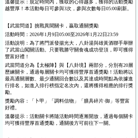
溫馨提示：規定時間內，獲取的心得越多，獲得的活動獎勵
越豐厚！本活動每日可參與3次，參與次數每日05:00刷新。
【武當問道】挑戰異聞關卡，贏取通關獎勵
活動時間：2026年1月9日05:00至2026年1月22日23:59
活動說明：為了將門派發揚光大，八卦湯與雄黃酒聯手舉辦
了武當山闖關活動。只要戰勝守關食魂成功登頂，即可獲得
豐富好禮！
武當問道分為【太極陣】與【八卦境】兩部分，分別有20層
歷練關卡，通過每層關卡均可獲得豐厚首通獎勵！活動將以
最高通關層數、最少通關回合數以及其達成時間點為依據進
行排名，如進入排行榜指定名次內，還將獲得相應的排行獎
勵。
獎勵內容：「卜甲」「調料信物」「膳具碎片·御」等豐富
好禮。
溫馨提示：活動關卡將隨活動時間逐漸開放，通過每個關卡
均可獲得豐厚首通獎勵，通關後方可前往下一關。