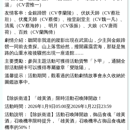
湯」（CV雲惟一）
友情客串：金銀蹄髈（CV李蘭陵）、伏妖天師（CV蔡壯
壯）、伏魔天師（CV蔡傑）、殮堂副堂主（CV魏一凡）、
清風（CV蔡海婷）、明月（CV張振）、大娘（CV唐雨
荷）、百姓（CV蘭陶倚）
劇情介紹：聽聞非我道的蹤影出現在武當山，少主與金銀蹄
髈一同前去查探。山上落雪紛然，撥開霧靄雲海，那疑是無
路的山重水複後驟然出現一座道館……
主要獎勵：參與主題活動可獲得活動貨幣「卜甲」，通關全
部活動關卡可以獲得專屬徽章「燮陰陽」。
溫馨提示：活動期間，觀看過的活動劇情故事會永久收納於
圖鑑故事中。
【除妖衛道】「雄黃酒」限時活動召喚陣開啟！
活動時間：2026年1月9日05:00至2026年1月22日23:59
活動說明：【除妖衛道】活動召喚陣開啟，御品食魂「雄黃
酒」召喚機率限時提升，「雄黃酒」召喚機率占御品食魂總
機率的50%！