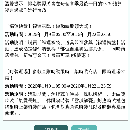
溫馨提示：排名獎勵將會在每個賽季最後一日的23:30結算
後通過郵件進行發放。
【福運轉盤】福運來臨！轉動轉盤領大獎！
活動時間：2026年1月9日05:00至2026年1月22日23:59
活動說明：購買「福運福袋」道具即可參與【福運轉盤】活
動，達成指定條件將獲得「部位自選御品膳具盒」！同時商
店禮包上新特惠金玉！最高可享3折優惠！
【時裝返場】多款直購時裝限時上架時裝商店！限時返場特
惠！
活動時間：2026年1月9日05:00至2026年1月22日23:59
活動說明：活動期間，魚腹藏羊時裝「風味解析」、太白鴨
時裝「氣貫長虹」、佛跳牆時裝「雪狐解憂」對應時裝禮包
將限時上架時裝商店（包含對應角色時裝*1以及時裝專屬頭
像框）。
返回列表
下一篇