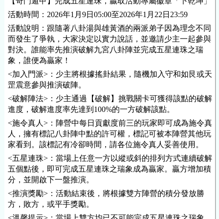
【奇門遁甲】完成五星連珠，贏取活動專屬徽章「卜乾坤」
活動時間：2026年1月9日05:00至2026年1月22日23:59
活動說明：跟隨著八卦湯與雄黃酒的兩派弟子因為理念不同
而發生了爭執，大家決定以實力說話，並邀請少主一起參與
對決。誰能率先推演破解九宮八卦陣並完成五星連珠之瑞
象，誰便為贏家！
<加入門派>：少主將根據搖卦結果，隨機加入守和如艮或天
罡震意參與推演破陣。
<破解陣法>：少主通過【破解】挑戰關卡可獲得該點的破解
進度，破解進度率先達到100%的一方破解該點。
<施令真人>：陣營中每日貢獻度前三的玩家即可成為施令真
人，擁有標記八卦陣中點的許可權，標記可被本陣營其他玩
家看到。該標記有冷卻時間，請各位施令真人妥善使用。
<五星連珠>：當場上任意一方以縱或斜的排列方式連續破解
五個點後，即可完成五星連珠之瑞象成為贏家。贏方增加積
分，並開啟下一盤推演。
<推演獎勵>：活動結束後，將根據雙方陣營的積分發放勝
方，敗方，或平手獎勵。
<溫馨提示>：當場上雙方均已不可能完成五星連珠之瑞象