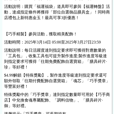
活動說明：購買「福運福袋」道具即可參與【福運轉盤】活
動，達成指定條件將獲得「部位自選御品膳具盒」！同時商
店禮包上新特惠金玉！最高可享3折優惠！
【巧手精製】參與活動，獲取精美配飾！
活動時間：
2025年3月14日 05:00至2025年3月27日23:59
活動說明：每日活躍度達到指定要求即可獲得對應數量的
「工具包」，收集工具包可提升製作進度;製作進度等級達
到指定要求可獲得「往期免費配飾自選寶箱」「膳具碎片·
珍」等好禮！
$4.99解鎖【特殊獎勵】，製作進度等級達到指定要求還可
額外領取「往期付費配飾自選寶箱」「魂芯」「巧手獎章」
等豐富好禮！
特殊獎勵中的「巧手獎章」達到指定數量即可用於【巧手商
店】中兌換食魂專屬配飾、「調料信物」、「膳具碎片·
御」等好禮。
溫馨提示:「巧手
獎章」可長期持有。