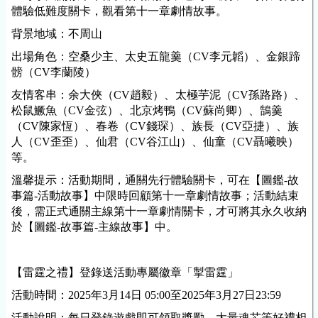
體驗低難度關卡，觀看第十一章劇情故事。
背景地域：不周山
出場角色：空桑少主、太史五龍羹（CV李元韜）、金銀蹄
髈（CV李蘭陵）
友情客串：余大俠（CV趙毅）、太極芋泥（CV孫路路）、
松鼠鱖魚（CV金弦）、北京烤鴨（CV蘇尚卿）、鵠羹
（CV陳家恆）、春卷（CV錢琛）、族長（CV亞捷）、族
人（CV歪歪）、仙君（CV谷江山）、仙童（CV聶曦映）
等。
溫馨提示：活動期間，通關先行體驗關卡，可在【圖鑑-故
事篇-活動故事】中限時回顧第十一章劇情故事；活動結束
後，需正式通關主線第十一章劇情關卡，才可將其永久收納
於【圖鑑-故事篇-主線故事】中。
【雷霆之禮】登錄送活動專屬徽章「掣雷霆」
活動時間：
2025年3月14日 05:00至2025年3月27日23:59
活動說明：
每日登錄遊戲即可領取獎勵，大量魂芯等好禮相