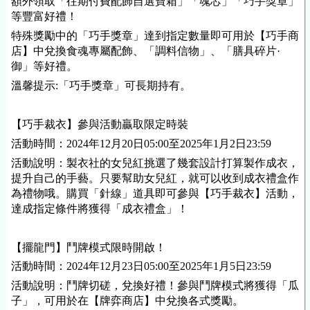
額外領取「往期付費配飾自選寶箱」「魂芯」「巧手獎章」
等豐富好禮！
特殊獎勵中的「巧手獎章」達到指定數量即可用於【巧手商
店】中兌換食魂專屬配飾、「調料信物」、「膳具碎片·
御」等好禮。
溫馨提示:「巧手獎章」可長期持有。
【巧手裁衣】參與活動贏取限定時裝
活動時間：
2024
年
12
月
20
日
05:00
至
2025
年
1
月
2
日
23
:
59
活動說明：製衣社的女兒紅挑選了幾套設計打算製作成衣，
提升自己的手藝。只要幫助女兒紅，就可以收到成衣禮盒作
為禮物哦。購買「針線」道具即可參與【巧手裁衣】活動，
達成指定條件將獲得「成衣禮盒」！
【擺龍門】鬥牌模式限時開啟！
活動時間：2024年12月23日05:00至2025年1月5日23:59
活動說明：鬥牌切磋，兌換好禮！參與鬥牌模式將獲得「瓜
子」，可用於在【牌弈商店】中兌換各式獎勵。