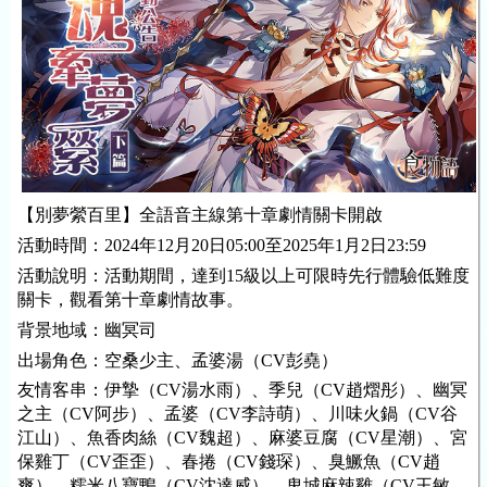
【別夢縈百里】全語音主線第十章劇情關卡開啟
活動時間：2024年12月20日05:00至2025年1月2日23:59
活動說明：活動期間，達到15級以上可限時先行體驗低難度
關卡，觀看第十章劇情故事。
背景地域：幽冥司
出場角色：空桑少主、孟婆湯（CV彭堯）
友情客串：伊摯（CV湯水雨）、季兒（CV趙熠彤）、幽冥
之主（CV阿步）、孟婆（CV李詩萌）、川味火鍋（CV谷
江山）、魚香肉絲（CV魏超）、麻婆豆腐（CV星潮）、宮
保雞丁（CV歪歪）、春捲（CV錢琛）、臭鱖魚（CV趙
爽）、糯米八寶鴨（CV沈達威）、鬼城麻辣雞（CV王敏