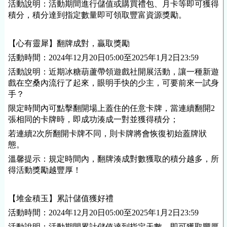
活動說明：活動期間進行儲值或購買禮包、月卡等即可獲得
積分，積分達到指定數量即可領取豐富資源獎勵。
【心有靈犀】翻牌成對，贏取獎勵
活動時間：2024年12月20日05:00至2025年1月2日23:59
活動說明：近期冰糖葫蘆帶領遊戲社開展活動，讓一種新遊
戲在空桑內流行了起來，眼明手快的少主，可要前來一試身
手？
限定時間內可點擊翻開場上蓋住的任意卡牌，當連續翻開2
張相同的卡牌時，即成功湊成一對並獲得積分；
若連續2次所翻開卡牌不同，則卡牌將會恢復初始蓋牌狀
態。
溫馨提示：規定時間內，翻牌湊成對數獲取的積分越多，所
得活動獎勵越豐厚！
【堆金積玉】累計儲值獲好禮
活動時間：2024年12月20日05:00至2025年1月2日23:59
活動說明：活動期間累計儲值達到指定天數，即可獲取豐厚