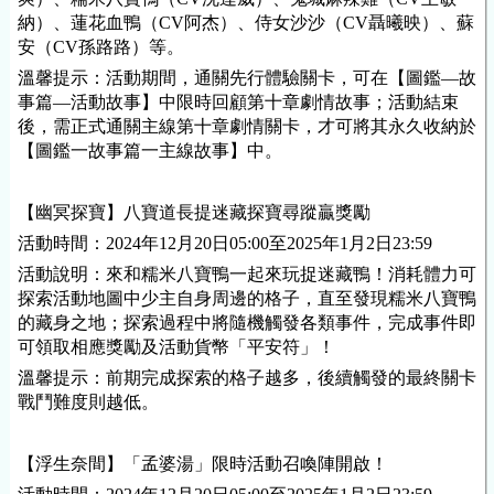
納）、蓮花血鴨（CV阿杰）、侍女沙沙（CV聶曦映）、蘇
安（CV孫路路）等。
溫馨提示：活動期間，通關先行體驗關卡，可在【圖鑑—故
事篇—活動故事】中限時回顧第十章劇情故事；活動結束
後，需正式通關主線第十章劇情關卡，才可將其永久收納於
【圖鑑一故事篇一主線故事】中。
【幽冥探寶】八寶道長提迷藏探寶尋蹤贏獎勵
活動時間：2024年12月20日05:00至2025年1月2日23:59
活動說明：來和糯米八寶鴨一起來玩捉迷藏鴨！消耗體力可
探索活動地圖中少主自身周邊的格子，直至發現糯米八寶鴨
的藏身之地；探索過程中將隨機觸發各類事件，完成事件即
可領取相應獎勵及活動貨幣「平安符」！
溫馨提示：前期完成探索的格子越多，後續觸發的最終關卡
戰鬥難度則越低。
【浮生奈間】「孟婆湯」限時活動召喚陣開啟！