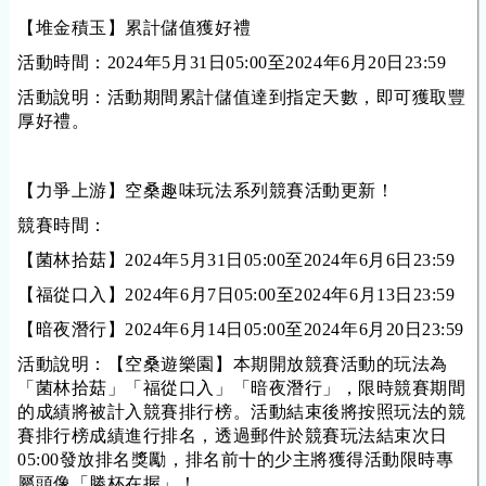
【堆金積玉】累計儲值獲好禮
活動時間：202
4
年
5
月
31
日05:00至202
4
年
6
月
20
日23:59
活動說明：活動期間累計儲值達到指定天數，即可獲取豐
厚好禮。
【力爭上游】空桑趣味玩法系列競賽活動更新！
競賽時間：
【
菌林拾菇
】2024年5月31日05:00至2024年6月6日23:59
【
福從口入
】2024年6月7日05:00至2024年6月13日23:59
【
暗夜潛行
】2024年6月14日05:00至2024年6月20日23:59
活動說明：【空桑遊樂園】本期開放競賽活動的玩法為
「菌林拾菇」「福從口入」「暗夜潛行」，限時競賽期間
的成績將被計入競賽排行榜。活動結束後將按照玩法的競
賽排行榜成績進行排名，透過郵件於競賽玩法結束次日
05:00發放排名獎勵，排名前十的少主將獲得活動限時專
屬頭像「勝杯在握」！