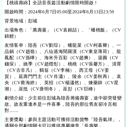
【桃禧壽綿】全語音長篇活動劇情限時開啟！
開啟時間：
2024年6月7日05:00至2024年6月13日23:59
背景地域：彭城
出場角色：「萬壽羹」（CV袁銘喆）、「蟠桃飯」（CV
錦鯉）
友情客串：陸吾（CV劉琮）、蟠龍菜（CV柯暮卿）、一
品鍋（CV趙嶺）、八仙過海鬧羅漢（CV東皇薄荷）、龍
鳳配（CV孫曄）、海米升百彩（CV趙爽）、湯圓（CV
錢琛）、姚季（CV趙熠彤）、桃桃（CV張馨方）、清霄
（CV古非凡）、鶴翁（CV李楠）、西王母（CV姜
賀）、延壽門門主（CV肖瀟）、陵余（CV姜秋再）、袁
央（CV蔡海婷）、英招（CV楊瀟然）、煉藥師（CV星
潮）、巫抵（CV唐明冬）、巫彭（CV巨峰）
劇情介紹：少主前往彭城為陸吾籌備壽宴，途中卻突發變
故。故友重逢本是一件喜事，陸吾的那位舊友卻冷言相
對……
主要獎勵：參與主題活動可獲得活動貨幣「陸吾氣球」，
通關全部劇情關卡可以獲得專屬徽章「長壽樂」。