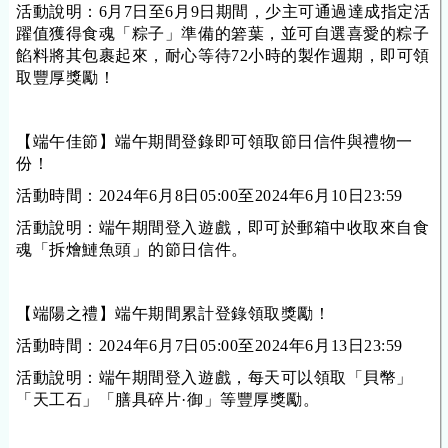
活動說明：6月
7
日至6月
9
日期間，少主可通過達成指定活
躍值獲得食魂「粽子」準備的箬葉，並可自選喜愛的粽子
餡料將其包裹起來，耐心等待72小時的製作週期，即可領
取豐厚獎勵！
【端午佳節】端午期間登錄即可領取節日信件與禮物一
份！
活動時間：2024年6月
8
日05:00至2024年6月1
0
日23:59
活動說明：端午期間登
入
遊戲，即可於郵箱中收取來自食
魂「拆燴鰱魚頭」的節日信件
。
【端
陽之禮
】
端午期間累計登錄領取獎勵！
活動時間：
2024年6月7日05:00至2024年6月13日23:59
活動說明：端午期間登入遊戲，每天可以領取
「
貝幣
」
「
天工石
」「
膳具碎片·御
」
等豐厚獎勵。