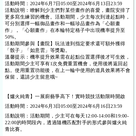
活動時間：2024年6月7日05:00至2024年6月13日23:59
活動說明：瞭解到少主們對某些畫作的喜愛，畫院安排了
更多寫生練習的機會。活動期間，少主每次到達起點時，
可分別選擇一幅御品畫作和一幅珍品畫作為「心願畫
作」，「心願畫作」在本輪特定格子中出現
機率
提升至
50%。
活動期間參與【畫院】玩法達到指定要求還可額外獲得
「骰子」「如意雲」等獎勵。
溫馨提示：
機率
提升效果需在起點位置選擇後才可生效，
活動期間少主可享有1次免費重置機會，使用後將返回起
點。使用重置功能後，在上一輪中使用的道具效果將不會
保留，還請少主留意哦~
【爐火純青】一展廚藝爭高下！實時競技活動限時開啟
活動時間：
202
4
年6
月
3
日05:00至202
4
年
6
月16
日23:59
活動說明：活動期間，少主可在每天12:00-14:00和19:00-
22:00的時間段內，透過隨機匹配對手的形式參與爐火純
青比賽。