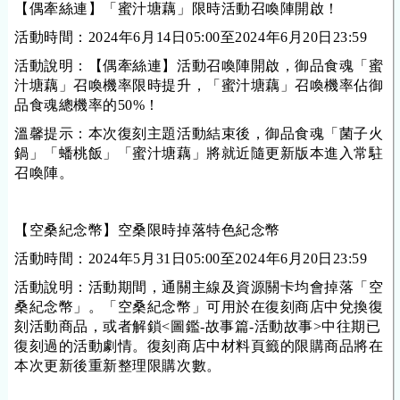
【偶牽絲連】「蜜汁塘藕」限時活動召喚陣開啟！
活動時間：
202
4
年
6
月
14
日05:00至202
4
年
6
月
20
日23:59
活動說明：【偶牽絲連】活動召喚陣開啟，御品食魂「蜜
汁塘藕」召喚機率限時提升，「蜜汁塘藕」召喚機率佔御
品食魂總機率的50%！
溫馨提示：本次復刻主題活動結束後，御品食魂「
菌子火
鍋
」「
蟠桃飯
」
「蜜汁塘藕」
將就近隨更新版本進入常駐
召喚陣。
【空桑紀念幣】空桑限時掉落特色紀念幣
活動時間：202
4
年
5
月
31
日05:00至202
4
年
6
月2
0
日23:59
活動說明：活動期間，通關主線及資源關卡均會掉落「空
桑紀念幣」。「空桑紀念幣」可用於在復刻商店中兌換復
刻活動商品，或者解鎖<圖鑑-故事篇-活動故事>中往期已
復刻過的活動劇情。復刻商店中材料頁籤的限購商品將在
本次更新後重新整理限購次數。