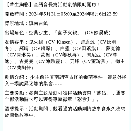
【蕈生絢彩】全語音長篇活動劇情限時開啟！
開啟時間：
202
4
年
5
月
31
日05:00至202
4
年
6
月
6
日23:59
背景地域：滇南古鎮
出場角色：空桑少主、「菌子火鍋」（CV餘昊威）
友情客串：鬼火綠（CV Kinsen）、羅通源（CV唐明
冬）、羅晴（CV錢琛）、白靈（CV田茗旗）、蒙克德
（CV青琳昊）、蒙韌（CV姜秋再）、陶尼亞（CV李
逸）、古曼曼（CV陳麟靈）、刀烽（CV董玲燕）、攤主
（CV蘭陶倚）
劇情介紹： 少主前往滇南調查古怪的毒菌事件，卻意外捲
入一場詭異迷離的集會……
主要獎勵：參與主題活動可獲得活動貨幣「蘑姑」，通關
全部活動關卡可以獲得專屬徽章「彩雲升」。
溫馨提示：活動期間，觀看過的活動劇情故事會永久收納
於圖鑑故事中。