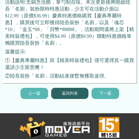
活動說明:支鍋烹佳餚，掌勺制百味。本次更新後將開啟陸
吾「名廚」裝扮限時特惠活動，少主可在活動介面以
$12.99（原價$36.99）慶典特惠價格購買【慶典專屬特
惠】，購買後可立即獲得陸吾裝扮「名廚」以及「魂芯
*10」「金玉*88」「貝幣*88888」，活動期間還將上架【精
美時裝禮包】，可使用$4.99（原價$9.99）聯動特惠價格單
獨購買陸吾裝扮「名廚」。
溫馨提示:
①【慶典專屬特惠】與【精美時裝禮包】僅可選擇其一購買
還請少主留意噢！
②陸吾裝扮「名廚」活動結束後暫無獲取途徑。
上一篇
返回列表
下一篇