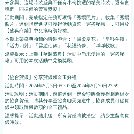
來參與。這場時裝盛典不僅有小筍挑選的精美時裝，還有食
魂們一同準備的豐富獎勵！
活動期間，完成指定任務可獲得「秀場照片」。收集「秀場
照片」達到指定進度可獲得活動貨幣「穿搭秘籍」，可用於
【盛典商鋪】中兌換時裝好禮。
本期上架盛典商鋪的時裝包含：「墨染夏花」「星移斗轉」
「活力四射」「雲遊仙鶴」「花語綺夢」「咩咩牧歌」
溫馨提示：上期【華裝盛典】活動中尚未使用的「穿搭秘
籍」可用於本次活動中兌換獎勵。
【協會賀儀】分享賀儀領金玉好禮
活動時間：2024年5月3日05：00至2024年5月30日23:59
活動說明：活動期間，儲值達到一定金額將會獲得相應檔次
的協會賀儀，將其分享至協會聊天頻道中，協會成員可從賀
儀中領取隨機數額的金玉禮品。
溫馨提示：活動結束後，所有賀儀將被清空，請少主留意賀
儀時效。