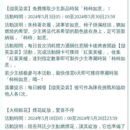
【擷英染裳】免費獲取少主新品時裝「柿柿如意」！
活動時間：2024年5月3日05：00至2024年5月30日23:59
活動說明：朱柿著衣履，諸事皆如意。柿子掛滿枝頭，猶如
燃燒的希望。少主將這代表希望的顏色披在身上，定可迎新
納福，「柿柿」如意。
活動期間，每日首次消耗體力通關任意關卡後將會開啟【擷
英染裳】活動，完成活動關卡可獲得「紅葉黃櫨」。收集
「紅葉黃櫨」達到指定數量即可製作少主專屬時裝「柿柿如
意」。
若少主積极參与本活動，最快僅需6天即可獲得專屬時裝
「柿柿如意」哦~！
溫馨提示：每日觸發【擷英染裳】後可作為隊長挑戰和協助
他人各1次。
【火樹銀花】煙花綻放，驚喜不停
活動時間：2024年5月18日05：00至2024年5月20日23:59
活動說明：陸吾拜託少主點燃煙花，讓其綻放，它也準備了