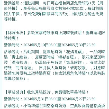
活動說明：活動期間，每日可在禮包商店免費領取1天【周
俸特權】，享受每日梅影尋蹤次數額外增加1次，每日首購
體力半價，每日免費刷新膳具商店5次，補領愛心餐盒免費
等特權。
【錦羅玉衣】多款直購時裝限時上架時裝商店！慶典返場限
時特惠！
活動時間：2024年5月10日05:00至2024年5月30日23:59
活動說明：活動期間，龍鳳配時裝「花焰迎歲」、一品鍋時
裝「青山繪卷」、屠蘇酒時裝「輕衫杏暖」、浪花東星斑時
裝「潛海拾遺」、奶湯鍋子魚時裝「繁花繪旅」、海皇泳裝
時裝「商海遨遊」、日月貝人魚時裝「碧海鮫歌」，對應時
裝禮包將限時上架時裝商店（包含對應角色時裝*1以及時裝
專屬頭像框）。
【華裝盛典】收集秀場照片，免費獲取華美時裝！
活動時間：2024年5月31日05:00至2024年6月27日23:59
活動說明：小筍準備召開空桑時裝秀，空桑眾食魂也都紛紛