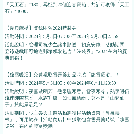
「天工石」*180，尋找到20個迎春寶箱，共計可獲得「天工
石」*3600。
【慶典獻禮】登錄即領2024時裝券！
活動時間：2024年5月3日05：00至2024年5月30日23:59
活動說明：管理司祝少主諸事順遂，如意安康！活動期間，
登錄遊戲即可通過郵箱領取包含「時裝券」*2024在內的慶
典獻禮！
【馥雪暖浴】免費獲取雪霽羹新品時裝「馥雪暖浴」！
活動時間：2024年5月3日05：00至2024年6月1日23:59
活動說明：夜雪散幽芳，熱泉驅寒意。雪夜寒冷，熱泉邊仍
流連陣陣花香；水霧升騰，如仙氣縹緲，莫不是「山間仙
子」於此景駐足？
活動期間，少主參與主題活動將獲得活動貨幣「溫泉票
根」，可用於在【活動商店】中獲取包含雪霽羹時裝「馥雪
暖浴」在內的豐富獎勵！