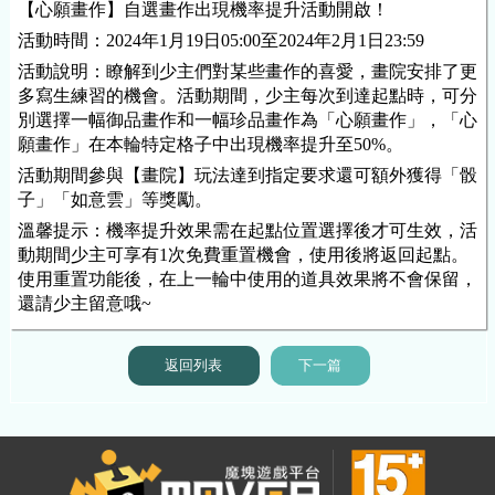
【心願畫作】自選畫作出現機率提升活動開啟！
活動時間：
202
4
年
1
月1
9
日
05
:00至202
4
年
2
月
1
日23:59
活動說明：瞭解到少主們對某些畫作的喜愛，畫院安排了更
多寫生練習的機會。活動期間，少主每次到達起點時，可分
別選擇一幅御品畫作和一幅珍品畫作為「心願畫作」，「心
願畫作」在本輪特定格子中出現機率提升至50%。
活動期間參與【畫院】玩法達到指定要求還可額外獲得「骰
子」「如意雲」等獎勵。
溫馨提示：機率提升效果需在起點位置選擇後才可生效，活
動期間少主可享有1次免費重置機會，使用後將返回起點。
使用重置功能後，在上一輪中使用的道具效果將不會保留，
還請少主留意哦~
返回列表
下一篇