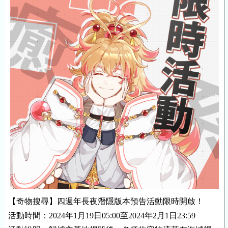
【奇物搜尋】
四
週年長夜潛隱版本預告活動限時開啟！
活動時間：202
4
年
1
月1
9
日
05
:00至202
4
年
2
月
1
日23:59