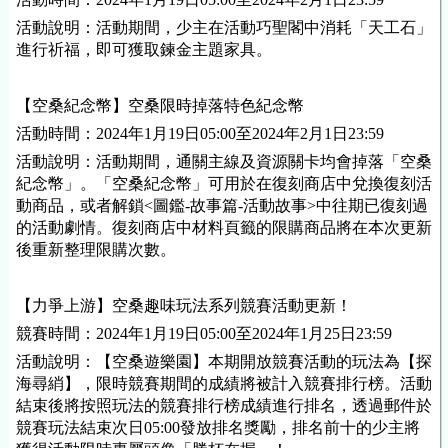
活動說明：活動期間，少主在活動巧聖閣中消耗「天工石」
進行祈福，即可獲取鍊金主題
家具
。
【空桑紀念幣】空桑限時掉落特色紀念幣
活動時間：
202
4
年
1
月1
9
日
05
:00至202
4
年
2
月
1
日23:59
活動說明：活動期間，通關主線及資源關卡均會掉落「空桑
紀念幣」。「空桑紀念幣」可用於在復刻商店中兌換復刻活
動商品，或者解鎖<圖鑑-故事篇-活動故事>中往期已復刻過
的活動劇情。復刻商店中材料頁籤的限購商品將在本次更新
後重新整理限購次數。
【力爭上游】空桑趣味玩法系列競賽活動更新！
競賽時間：
202
4
年
1
月1
9
日
05
:00至202
4
年
1
月
25
日23:59
活動說明：【空桑遊樂園】本期開放競賽活動的玩法為【探
海尋綃】，限時競賽期間的成績將被計入競賽排行榜。活動
結束後將按照玩法的競賽排行榜成績進行排名，透過郵件於
競賽玩法結束次日05:00發放排名獎勵，排名前十的少主將