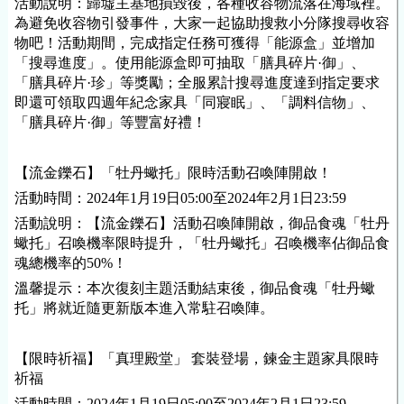
活動說明：歸墟主基地損毀後，各種收容物流落在海域裡。
為避免收容物引發事件，大家一起協助搜救小分隊搜尋收容
物吧！活動期間，完成指定任務可獲得「能源盒」並增加
「搜尋進度」。使用能源盒即可抽取「膳具碎片·御」、
「膳具碎片·珍」等獎勵；全服累計搜尋進度達到指定要求
即還可領取四週年紀念
家具
「同寢眠」、「調料信物」、
「膳具碎片·御」等豐富好禮！
【流金鑠石】「
牡丹蠍托
」限時活動召喚陣開啟！
活動時間：202
4
年
1
月1
9
日
05
:00至202
4
年
2
月
1
日23:59
活動說明：【流金鑠石】活動召喚陣開啟，御品食魂「
牡丹
蠍托
」召喚機率限時提升，「
牡丹蠍托
」召喚機率佔御品食
魂總機率的50%！
溫馨提示：本次復刻主題活動結束後，御品食魂「
牡丹蠍
托
」將就近隨更新版本進入常駐召喚陣。
【限時祈福】「真理殿堂」 套裝登場，鍊金主題
家具
限時
祈福
活動時間：
202
4
年
1
月1
9
日
05
:00至202
4
年
2
月
1
日23:59