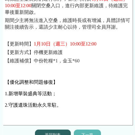
10:00至12:00
關閉空桑入口，進行內部更新維護，待維護完
畢後重新開啟。
期間少主將無法進入空桑，維護時長或有增減，具體詳情可
關注後續告示，還請少主耐心以待，管理司全員拜謝。
【更新時間】
1月10日
（週三）10:00至12:00
【更新方式】停機更新維護
【維護補償】中份乾糧*1，金玉*60
【優化調整和問題修復】
1.
新增華裝盛典等活動；
2.守護遺珠活動永久常駐。
返回列表
下一篇