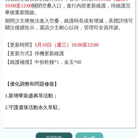
10:00至12:00
關閉空桑入口，進行內部更新維護，待維護完
畢後重新開啟。
期間少主將無法進入空桑，維護時長或有增減，具體詳情可
關注後續告示，還請少主耐心以待，管理司全員拜謝。
【更新時間】
1月10日
（週三）10:00至12:00
【更新方式】停機更新維護
【維護補償】中份乾糧*1，金玉*60
【優化調整和問題修復】
1.
新增華裝盛典等活動；
2.守護遺珠活動永久常駐。
返回列表
下一篇