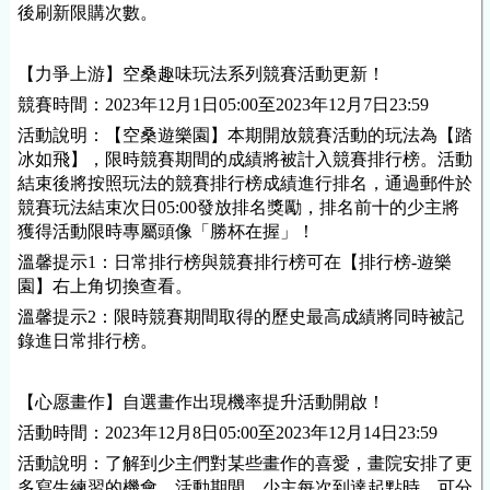
後刷新限購次數。
【力爭上游】空桑趣味玩法系列競賽活動更新！
競賽時間：2023年
12
月
1
日
05
:00至2023年
12
月
7
日23:59
活動說明：【空桑遊樂園】本期開放競賽活動的玩法為【踏
冰如飛】，限時競賽期間的成績將被計入競賽排行榜。活動
結束後將按照玩法的競賽排行榜成績進行排名，通過郵件於
競賽玩法結束次日05:00發放排名獎勵，排名前十的少主將
獲得活動限時專屬頭像「勝杯在握」！
溫馨提示1：日常排行榜與競賽排行榜可在【排行榜-遊樂
園】右上角切換查看。
溫馨提示2：限時競賽期間取得的歷史最高成績將同時被記
錄進日常排行榜。
【心愿畫作】自選畫作出現
機率
提升活動開啟！
活動時間：2023年
12
月8
日
05
:00至2023年
12
月14
日23:59
活動說明：了解到少主們對某些畫作的喜愛，畫院安排了更
多寫生練習的機會。活動期間，少主每次到達起點時，可分