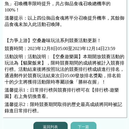
魚」召喚
機率
限時提升，共占御品食魂召喚總
機率
的
100%！
溫馨提示：以上四位御品食魂將平分召喚提升
機率
，其餘御
品食魂未加入此活動召喚陣。
【力爭上游】空桑趣味玩法系列競賽活動更新！
競賽時間：2023年
12
月
8
日
05
:00至2023年
12
月
14
日23:59
活動說明：活動說明：【空桑遊樂園】本期開放競賽活動的
玩法為【貓聚飯來】，限時競賽期間的成績將被計入競賽排
行榜。活動結束後將按照玩法的競賽排行榜成績進行排名，
通過郵件於競賽玩法結束次日05:00發放排名獎勵，排名前
十的少主將獲得活動限時專屬頭像「勝杯在握」！
溫馨提示1：日常排行榜與競賽排行榜可在【排行榜-遊樂
園】右上角切換查看。
溫馨提示
2
：限時競賽期間取得的歷史最高成績將同時被記
錄進日常排行榜。
返回列表
下一篇