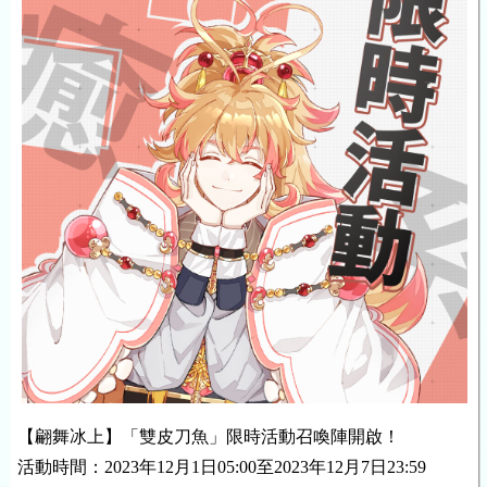
【翩舞冰上】「雙皮刀魚」限時活動召喚陣開啟！
活動時間：2023年
12
月
1
日
05
:00至2023年
12
月
7
日23:59