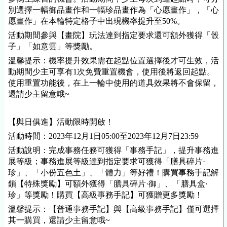
別選擇一幅御品畫作和一幅珍品畫作為「心愿畫作」，「心
愿畫作」在本輪特定格子中出現
機率
提升至50%。
活動期間參與【畫院】玩法達到指定要求還可額外獲得「骰
子」「如意雲」等獎勵。
溫馨提示：
機率
提升效果需在起點位置選擇後才可生效，活
動期間少主可享有1次免費重置機會，使用後將返回起點。
使用重置功能後，在上一輪中使用的道具效果將不會保留，
還請少主留意哦~
【與日俱進】活動限時開啟！
活動時間：2023年
12
月
1
日
05
:00至2023年
12
月
7
日23:59
活動說明：完成事務任務可獲得「事務手記」，提升事務進
展等級；事務進展等級達到指定要求可獲得「膳具碎片·
珍」、「小份五色土」、「體力」等好禮！購買事務手記解
鎖【特殊獎勵】可額外獲得「膳具碎片·御」、「膳具盒·
珍」等獎勵！購買【高級事務手記】可獲贈更多獎勵！
溫馨提示：【普通事務手記】與【高級事務手記】僅可選擇
其一購買，還請少主留意哦~