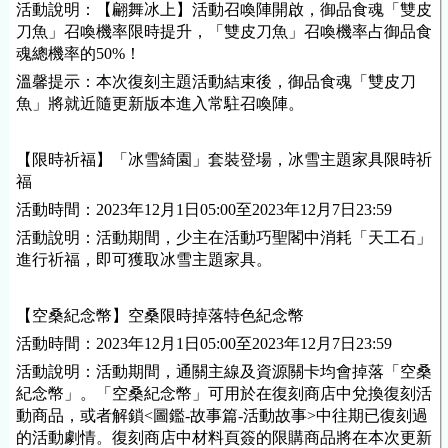
活動說明：【翩舞冰上】活動召喚陣開啟，御品食魂「雙皮
刀魚」召喚
機率
限時提升，「雙皮刀魚」召喚
機率
占御品食
魂總
機率
的50%！
溫馨提示：本次復刻主題活動結束後，御品食魂「雙皮刀
魚」將就近隨更新版本進入常駐召喚陣。
【限時祈福】「冰雪綺園」套裝登場，冰雪主題
家具
限時祈
福
活動時間：2023年
12
月
1
日
05
:00至2023年
12
月
7
日23:59
活動說明：活動期間，少主在活動巧聖閣中消耗「天工石」
進行祈福，即可獲取冰雪主題
家具
。
【空桑紀念幣】空桑限時掉落特色紀念幣
活動時間：2023年
12
月
1
日
05
:00至2023年
12
月
7
日23:59
活動說明：活動期間，通關主線及資源關卡均會掉落「空桑
紀念幣」。「空桑紀念幣」可用於在復刻商店中兌換復刻活
動商品，或者解鎖<圖鑑-故事篇-活動故事>中往期已復刻過
的活動劇情。復刻商店中材料頁簽的限購商品將在本次更新