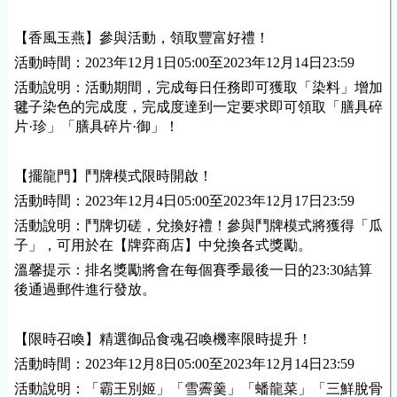
【香風玉燕】參與活動，領取豐富好禮！
活動時間：2023年
12
月
1
日
05
:00至2023年
12
月
14
日23:59
活動說明：活動期間，完成每日任務即可獲取「染料」增加
毽子染色的完成度，完成度達到一定要求即可領取「膳具碎
片·珍」「膳具碎片·御」！
【擺龍門】鬥牌模式限時開啟！
活動時間：2023年
12
月
4
日
05
:00至2023年
12
月
17
日23:59
活動說明：鬥牌切磋，兌換好禮！參與鬥牌模式將獲得「瓜
子」，可用於在【牌弈商店】中兌換各式獎勵。
溫馨提示：排名獎勵將會在每個賽季最後一日的23:30結算
後通過郵件進行發放。
【限時召喚】精選御品食魂召喚
機率
限時提升！
活動時間：2023年
12
月
8
日
05
:00至2023年
12
月
14
日23:59
活動說明：「霸王別姬」「雪霽羹」「蟠龍菜」「三鮮脫骨