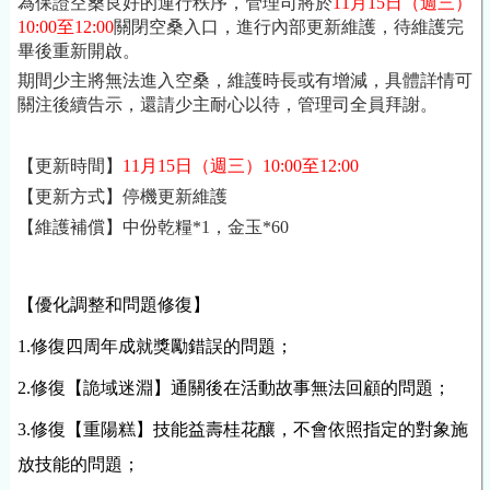
為保證空桑良好的運行秩序，管理司將於
11月15日
（週三）
10:00至12:00
關閉空桑入口，進行內部更新維護，待維護完
畢後重新開啟。
期間少主將無法進入空桑，維護時長或有增減，具體詳情可
關注後續告示，還請少主耐心以待，管理司全員拜謝。
【更新時間】
11月15日
（週三）10:00至12:00
【更新方式】停機更新維護
【維護補償】中份乾糧*1，金玉*60
【優化調整和問題修復】
1.修復四周年成就獎勵錯誤的問題；
2.修復【詭域迷淵】通關後在活動故事無法回顧的問題；
3.修復【重陽糕】技能益壽桂花釀，不會依照指定的對象施
放技能的問題；