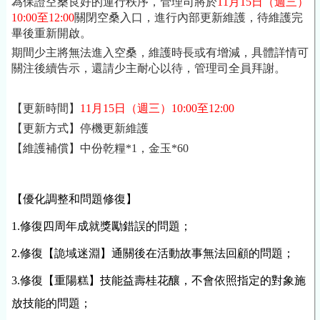
為保證空桑良好的運行秩序，管理司將於
11月15日
（週三）
10:00至12:00
關閉空桑入口，進行內部更新維護，待維護完
畢後重新開啟。
期間少主將無法進入空桑，維護時長或有增減，具體詳情可
關注後續告示，還請少主耐心以待，管理司全員拜謝。
【更新時間】
11月15日
（週三）10:00至12:00
【更新方式】停機更新維護
【維護補償】中份乾糧*1，金玉*60
【優化調整和問題修復】
1.修復四周年成就獎勵錯誤的問題；
2.修復【詭域迷淵】通關後在活動故事無法回顧的問題；
3.修復【重陽糕】技能益壽桂花釀，不會依照指定的對象施
放技能的問題；