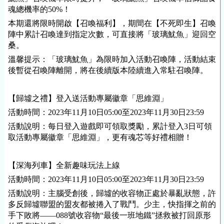
魂總機率的50%！
本期還將限時開啟【召喚福利】，期間在【不死即生】召喚
陣中累計召喚達到指定次數，可直接將「玻璃魷魚」迎回空
桑。
溫馨提示：「玻璃魷魚」為限時加入活動召喚陣，活動結束
後暫從召喚陣離開，將在後續版本陸續進入常駐召喚陣。
【歸墟之禮】登入送活動專屬徽章「思維淵」
活動時間：2023年11月10日05:00至2023年11月30日23:59
活動說明：每日登入遊戲即可領取獎勵，累計登入3日可領
取活動專屬徽章「思維淵」，更有魂芯等好禮相贈！
【深海列車】全新趣味玩法上線
活動時間：2023年11月10日05:00至2023年11月30日23:59
活動說明：主腦受創後，歸墟的收容物正處於暴亂狀態，許
多反歸墟聯盟的盟友都被捲入了戰鬥。少主，快指揮之前的
手下敗將——088號收容物“最後一班地鐵”拯救被打回原形