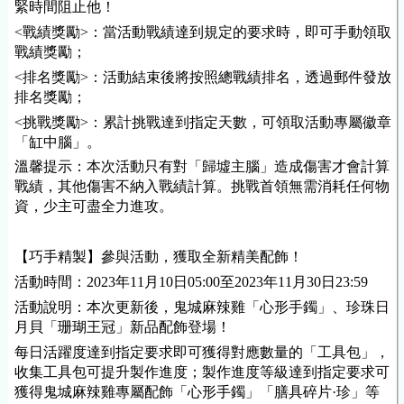
緊時間阻止他！
<戰績獎勵>：當活動戰績達到規定的要求時，即可手動領取
戰績獎勵；
<排名獎勵>：活動結束後將按照總戰績排名，透過郵件發放
排名獎勵；
<挑戰獎勵>：累計挑戰達到指定天數，可領取活動專屬徽章
「缸中腦」。
溫馨提示：本次活動只有對「歸墟主腦」造成傷害才會計算
戰績，其他傷害不納入戰績計算。挑戰首領無需消耗任何物
資，少主可盡全力進攻。
【巧手精製】參與活動，獲取全新精美配飾！
活動時間：2023年11月10日05:00至2023年11月30日23:59
活動說明：本次更新後，鬼城麻辣雞「心形手鐲」、珍珠日
月貝「珊瑚王冠」新品配飾登場！
每日活躍度達到指定要求即可獲得對應數量的「工具包」，
收集工具包可提升製作進度；製作進度等級達到指定要求可
獲得鬼城麻辣雞專屬配飾「心形手鐲」「膳具碎片·珍」等