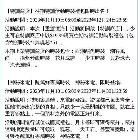
【特訓商店】往期特訓活動時裝禮包限時出售！
活動時間：2023年11月10日05:00至2023年12月24日23:59
活動說明：本次【重渡憶海】活動將開啟【特訓商店】，少
主可在特訓商店中以$19.99購買往期特訓活動時裝禮包（包
含往期時裝*1與魂芯*5）。
本期上架特訓商店的時裝包含：西湖醋魚時裝「潮客風
尚」、揚州炒飯時裝「花月成詩」、少主時裝「貝彩珠光」
「流光雅韻」。
【神秘來電】醃篤鮮專屬時裝「神秘來電」限時登場!
活動時間：2023年11月10日05:00至2023年11月30日23:59
活動說明：撲朔案迷離，來電解疑蹤。證據都已蒐集齊全，
距離拼湊出完整的真相，只缺少一塊最關鍵的拼圖。就在這
重要節點上，一個預料之外的電話正好打來。
活動期間進行儲值或購買禮包、月卡等即可獲得積分，積分
達到指定數量即可領取「魂芯」「天工石」等豐富獎勵，還
可獲得醃篤鮮專屬時裝「神秘來電」！