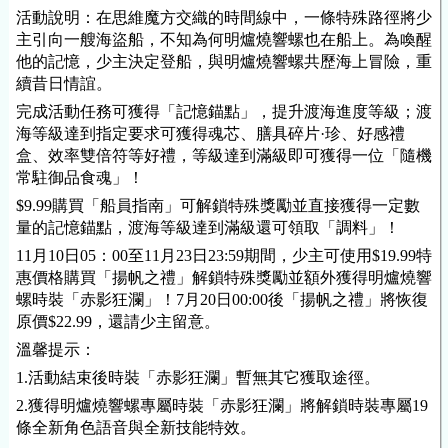
活動說明：在思維魔方交織的時間線中，一條特殊路徑將少
主引向一艘海盜船，不知為何明爐燒響螺也在船上。為喚醒
他的記憶，少主決定登船，與明爐燒響螺共歷海上冒險，重
續昔日情誼。
完成活動任務可獲得「記憶錨點」，提升渡海進度等級；渡
海等級達到指定要求可獲得魂芯、膳具碎片·珍、好感禮
盒、效率雙倍符等好禮，等級達到滿級即可獲得一位「隨機
常駐御品食魂」！
$9.99購買「船員指南」可解鎖特殊獎勵並直接獲得一定數
量的記憶錨點，渡海等級達到滿級還可領取「調料」！
11月10日05：00至11月23日23:59期間，少主可使用$19.99特
惠價格購買「揚帆之禮」解鎖特殊獎勵並額外獲得明爐燒響
螺時裝「赤影狂瀾」！7月20日00:00後「揚帆之禮」將恢復
原價$22.99，還請少主留意。
溫馨提示：
1.活動結束後時裝「赤影狂瀾」暫無其它獲取途徑。
2.獲得明爐燒響螺專屬時裝「赤影狂瀾」將解鎖時裝專屬19
條全新角色語音與全新技能特效。