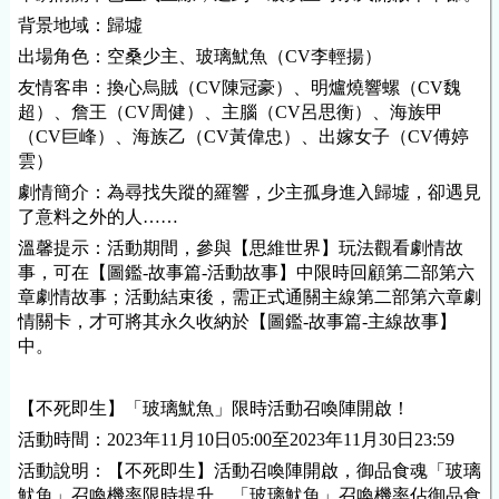
背景地域：歸墟
出場角色：空桑少主、玻璃魷魚（CV李輕揚）
友情客串：換心烏賊（CV陳冠豪）、明爐燒響螺（CV魏
超）、詹王（CV周健）、主腦（CV呂思衡）、海族甲
（CV巨峰）、海族乙（CV黃偉忠）、出嫁女子（CV傅婷
雲）
劇情簡介：為尋找失蹤的羅響，少主孤身進入歸墟，卻遇見
了意料之外的人……
溫馨提示：活動期間，參與【思維世界】玩法觀看劇情故
事，可在【圖鑑-故事篇-活動故事】中限時回顧第二部第六
章劇情故事；活動結束後，需正式通關主線第二部第六章劇
情關卡，才可將其永久收納於【圖鑑-故事篇-主線故事】
中。
【不死即生】「玻璃魷魚」限時活動召喚陣開啟！
活動時間：2023年11月10日05:00至2023年11月30日23:59
活動說明：【不死即生】活動召喚陣開啟，御品食魂「玻璃
魷魚」召喚機率限時提升，「玻璃魷魚」召喚機率佔御品食