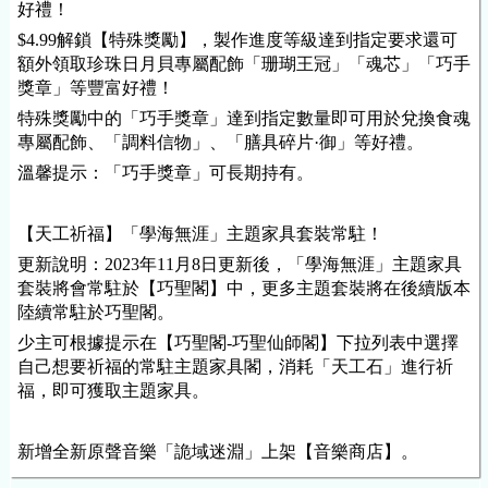
好禮！
$4.99解鎖【特殊獎勵】，製作進度等級達到指定要求還可
額外領取珍珠日月貝專屬配飾「珊瑚王冠」「魂芯」「巧手
獎章」等豐富好禮！
特殊獎勵中的「巧手獎章」達到指定數量即可用於兌換食魂
專屬配飾、「調料信物」、「膳具碎片·御」等好禮。
溫馨提示：「巧手獎章」可長期持有。
【天工祈福】「學海無涯」主題家具套裝常駐！
更新說明：2023年11月8日更新後，「學海無涯」主題家具
套裝將會常駐於【巧聖閣】中，更多主題套裝將在後續版本
陸續常駐於巧聖閣。
少主可根據提示在【巧聖閣-巧聖仙師閣】下拉列表中選擇
自己想要祈福的常駐主題家具閣，消耗「天工石」進行祈
福，即可獲取主題家具。
新增全新原聲音樂「詭域迷淵」上架【音樂商店】
。