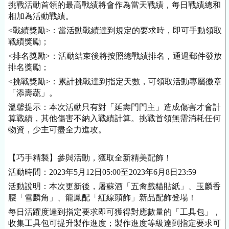
挑戰活動首領的最高戰績將會作為當天戰績，每日戰績總和
相加為活動戰績。
<戰績獎勵>：當活動戰績達到規定的要求時，即可手動領取
戰績獎勵；
<排名獎勵>：活動結束後將按照總戰績排名，通過郵件發放
排名獎勵；
<挑戰獎勵>：累計挑戰達到指定天數，可領取活動專屬徽章
「添壽蔬」。
溫馨提示：本次活動只有對「延壽門門主」造成傷害才會計
算戰績，其他傷害不納入戰績計算。挑戰首領無需消耗任何
物資，少主可盡全力進攻。
【巧手精製】參與活動，獲取全新精美配飾！
活動時間：2023年5月12日05:00至2023年6月8日23:59
活動說明：本次更新後，屠蘇酒「五禽戲貓貼紙」、玉麟香
腰「雪麟角」、龍鳳配「紅線頭飾」新品配飾登場！
每日活躍度達到指定要求即可獲得對應數量的「工具包」，
收集工具包可提升製作進度；製作進度等級達到指定要求可