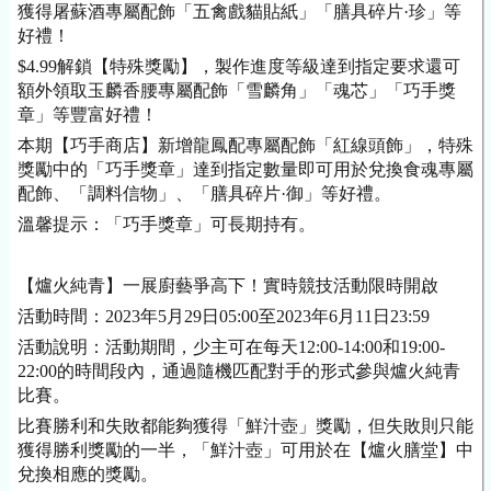
獲得屠蘇酒專屬配飾「五禽戲貓貼紙」「膳具碎片·珍」等
好禮！
$4.99
解鎖【特殊獎勵】，製作進度等級達到指定要求還可
額外領取玉麟香腰專屬配飾「雪麟角」「魂芯」「巧手獎
章」等豐富好禮！
本期【巧手商店】新增龍鳳配專屬配飾「紅線頭飾」，特殊
獎勵中的「巧手獎章」達到指定數量即可用於兌換食魂專屬
配飾、「調料信物」、「膳具碎片·御」等好禮。
溫馨提示：「巧手獎章」可長期持有。
【爐火純青】一展廚藝爭高下！實時競技活動限時開啟
活動時間：2023年
5
月2
9
日05:00至2023年
6
月
11
日23:59
活動說明：活動期間，少主可在每天12:00-14:00和19:00-
22:00的時間段內，通過隨機匹配對手的形式參與爐火純青
比賽。
比賽勝利和失敗都能夠獲得「鮮汁壺」獎勵，但失敗則只能
獲得勝利獎勵的一半，「鮮汁壺」可用於在【爐火膳堂】中
兌換相應的獎勵。