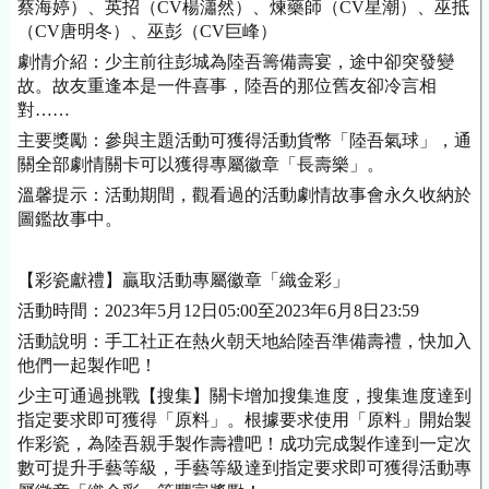
蔡海婷）、英招（CV楊瀟然）、煉藥師（CV星潮）、巫抵
（CV唐明冬）、巫彭（CV巨峰）
劇情介紹：少主前往彭城為陸吾籌備壽宴，途中卻突發變
故。故友重逢本是一件喜事，陸吾的那位舊友卻冷言相
對……
主要獎勵：參與主題活動可獲得活動貨幣「陸吾氣球」，通
關全部劇情關卡可以獲得專屬徽章「長壽樂」。
溫馨提示：活動期間，觀看過的活動劇情故事會永久收納於
圖鑑故事中。
【彩瓷獻禮】贏取活動專屬徽章「織金彩」
活動時間：2023年5月12日05:00至2023年6月8日23:59
活動說明：手工社正在熱火朝天地給陸吾準備壽禮，快加入
他們一起製作吧！
少主可通過挑戰【搜集】關卡增加搜集進度，搜集進度達到
指定要求即可獲得「原料」。根據要求使用「原料」開始製
作彩瓷，為陸吾親手製作壽禮吧！成功完成製作達到一定次
數可提升手藝等級，手藝等級達到指定要求即可獲得活動專