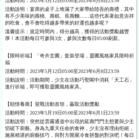
活動時間：2023年5月12日05:00至2023年6月8日23:59
活動說明：宴席的桌子上堆滿了大家帶給陸吾的壽禮，其中
有不少美味的壽桃、壽糕、長壽麵……這些代表著如意吉祥
的吃食，會不會吃得越多帶來的好運也越多呢？
溫馨提示：規定時間內，得分越高，獲得的活動獎勵越豐
厚！本活動每日可參與3次，參與次數每日05:00刷新。
【限時祈福】「奇卉玄圃」套裝登場，靈圃風格家具限時祈
福
活動時間：2023年5月12日05:00至2023年6月8日23:59
活動說明：活動期間，少主在活動巧聖閣中消耗「天工石」
進行祈福，即可獲取靈圃風格家具。
【頤情養壽】迎戰活動首領，贏取活動獎勵
活動時間：2023年5月19日05:00至2023年6月1日23:59
活動說明：突然從雲霧通道中出現的延壽門門主想要與少主
切磋下廚藝。身為九重天任命的食神，少主沒有理由拒絕，
施展精湛的廚藝技巧，與對方開展冷食拼盤的對決吧！每日