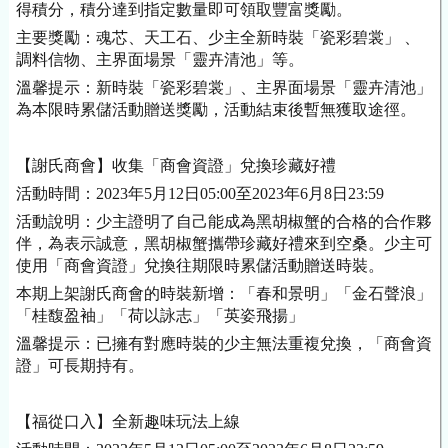
得積分，積分達到指定數量即可領取豐富獎勵。
主要獎勵：魂芯、天工石、少主全新時裝「瓷彩碧裳」 、
調料信物、主界面場景「靈卉清池」等。
溫馨提示：新時裝「瓷彩碧裳」、主界面場景「靈卉清池」
為本限時累儲活動贈送獎勵，活動結束後暫無獲取途徑。
【謝氏商會】收集「商會資證」兌換珍藏好禮
活動時間：2023年5月12日05:00至2023年6月8日23:59
活動說明：少主證明了自己能成為黑胡椒蟹的合格的合作夥
伴，為表示誠意，黑胡椒蟹攜帶珍藏好禮來到空桑。少主可
使用「商會資證」兌換往期限時累儲活動贈送時裝。
本期上架謝氏商會的時裝新增：「春和景明」「金石聲浪」
「桂馥盈袖」「荷以詠志」「英姿飛揚」
溫馨提示：已擁有對應時裝的少主無法重複兌換，「商會資
證」可長期持有。
【福從口入】全新趣味玩法上線