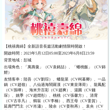
【桃禧壽綿】全新語音長篇活動劇情限時開啟！
開啟時間：2023年5月12日05:00至2023年6月8日23:59
背景地域：彭城
出場角色：「萬壽羹」（CV袁銘喆）、「蟠桃飯」（CV錦
鯉）
友情客串：陸吾（CV劉琮）、蟠龍菜（CV柯暮卿）、一品
鍋（CV趙嶺）、八仙過海鬧羅漢（CV東皇薄荷）、龍鳳配
（CV孫曄）、海米升百彩（CV趙爽）、湯圓（CV錢
琛）、姚季（CV趙熠彤）、桃桃（CV張馨方）、清霄
（CV古非凡）、鶴翁（CV李楠）、西王母（CV姜賀）、
延壽門門主（CV肖瀟）、陵余（CV姜秋再）、袁央（CV