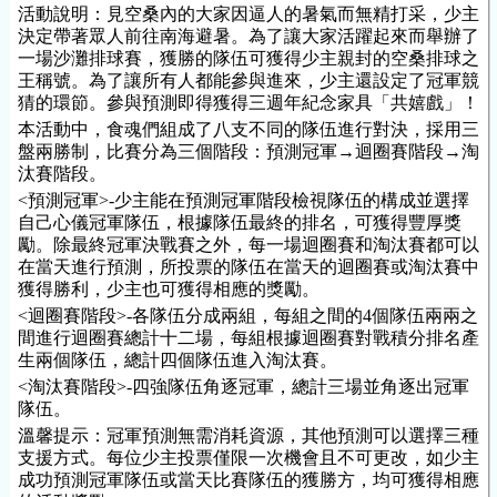
活動說明：見空桑內的大家因逼人的暑氣而無精打采，少主
決定帶著眾人前往南海避暑。為了讓大家活躍起來而舉辦了
一場沙灘排球賽，獲勝的隊伍可獲得少主親封的空桑排球之
王稱號。為了讓所有人都能參與進來，少主還設定了冠軍競
猜的環節。參與預測即得獲得三週年紀念
家具
「共嬉戲」！
本活動中，食魂們組成了八支不同的隊伍進行對決，採用三
盤兩勝制，比賽分為三個階段：預測冠軍→迴圈賽階段→淘
汰賽階段。
<預測冠軍>-少主能在預測冠軍階段檢視隊伍的構成並選擇
自己心儀冠軍隊伍，根據隊伍最終的排名，可獲得豐厚獎
勵。除最終冠軍決戰賽之外，每一場迴圈賽和淘汰賽都可以
在當天進行預測，所投票的隊伍在當天的迴圈賽或淘汰賽中
獲得勝利，少主也可獲得相應的獎勵。
<迴圈賽階段>-各隊伍分成兩組，每組之間的4個隊伍兩兩之
間進行迴圈賽總計十二場，每組根據迴圈賽對戰積分排名產
生兩個隊伍，總計四個隊伍進入淘汰賽。
<淘汰賽階段>-四強隊伍角逐冠軍，總計三場並角逐出冠軍
隊伍。
溫馨提示：冠軍預測無需消耗資源，其他預測可以選擇三種
支援方式。每位少主投票僅限一次機會且不可更改，如少主
成功預測冠軍隊伍或當天比賽隊伍的獲勝方，均可獲得相應