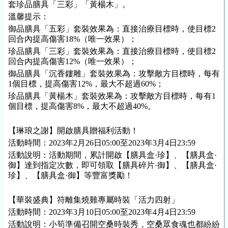
套珍品膳具「三彩」「黃楊木」。
溫馨提示：
御品膳具「五彩」套裝效果為：直接治療目標時，使目標2
回合內提高傷害18%（唯一效果）；
珍品膳具「三彩」套裝效果為：直接治療目標時，使目標2
回合內提高傷害12%（唯一效果）；
御品膳具「沉香鏤雕」套裝效果為：攻擊敵方目標時，每有
1個目標，提高傷害12%，最大不超過60%；
珍品膳具「黃楊木」套裝效果為：攻擊敵方目標時，每有1
個目標，提高傷害8%，最大不超過40%。
【琳琅之謝】開啟膳具贈福利活動！
活動時間：2023年2月26日05:00至2023年3月4日23:59
活動說明：活動期間，累計開啟【膳具盒·珍】、【膳具盒·
御】達到指定次數，即可領取【膳具碎片·御】、【膳具盒·
珍】、【膳具盒·御】等豐富獎勵！
【華裝盛典】符離集燒雞專屬時裝「活力四射」
活動時間：2023年3月10日05:00至2023年4月4日23:59
活動說明：小筍準備召開空桑時裝秀，空桑眾食魂也都紛紛