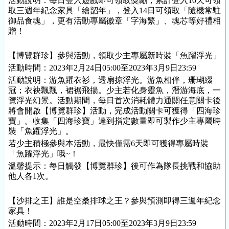
活動說明：每日登入遊戲即可領取獎勵，累計登入10天可領
取三週年紀念
家具
「繪韶年」，登入14日可領取「隨機常駐
御品食魂」，更有活動專屬徽章「字海繁」、魂芯等好禮相
贈！
【博覽群珍】參與活動，領取少主專屬新時裝「魚躍浮光」
活動時間：2023年2月24日05:00至2023年3月9日23:59
活動說明：游魚躍衣衫，透扇掠浮光。游魚相伴，珊瑚綴
冠；衣袂飄飄，裙裾飛揚。少主若化身靈魚，潛游海底，一
覽浮光幻景。活動期間，每日首次消耗體力通關任意關卡後
將會開啟【博覽群珍】活動，完成活動關卡可獲得「四海珍
寶」。收集「四海珍寶」達到指定數量即可製作少主專屬時
裝「魚躍浮光」。
若少主積極參與本活動，最快僅需6天即可獲得專屬時裝
「魚躍浮光」哦~！
溫馨提示：每日觸發【博覽群珍】後可作為隊長挑戰和協助
他人各1次。
【沙排之王】誰是空桑排球之王？參與預測即得三週年紀念
家具
！
活動時間：2023年2月17日05:00至2023年3月9日23:59