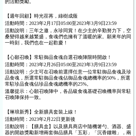
的活動獎勵。
【週年回顧】時光荏苒，綠樹成蔭
活動時間：
2023年2月17日05:00至2023年3月9日23:59
活動說明：三年之邀，永珍同賞！在少主的辛勤努力下，空
桑變得越來越繁盛，食魂們也擁有了溫暖的家。願來年的同
一時刻，我們也在一起歡慶！
【心願召喚】常駐御品食魂自選召喚陣限時開啟！
活動時間：2023年2月26日05:00至2023年3月9日23:59
活動說明：少主可在召喚前選擇任意一位常駐御品食魂及珍
品食魂，所選常駐御品食魂佔御品食魂總機率的50%，所選
常駐珍品食魂佔珍品食魂總機率的25%。
溫馨提示：心願召喚陣中，各品級食魂基礎召喚機率與常駐
召喚陣保持一致。
【琳琅新秀】全新膳具套裝上線！
活動時間：2023年2月22日更新後
活動說明：【膳具盒】以及膳具商店中隨機箸勺、酒器、盛
器的開啟獎勵新增兩套御品膳具「五彩」「沉香鏤雕」，兩