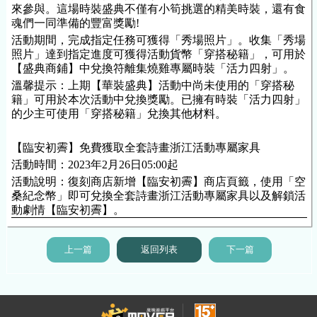
來參與。這場時裝盛典不僅有小筍挑選的精美時裝，還有食
魂們一同準備的豐富獎勵!
活動期間，完成指定任務可獲得「秀場照片」。收集「秀場
照片」達到指定進度可獲得活動貨幣「穿搭秘籍」，可用於
【盛典商鋪】中兌換符離集燒雞專屬時裝「活力四射」。
溫馨提示：上期【華裝盛典】活動中尚未使用的「穿搭秘
籍」可用於本次活動中兌換獎勵。已擁有時裝「活力四射」
的少主可使用「穿搭秘籍」兌換其他材料。
【臨安初霽】免費獲取全套詩畫浙江活動專屬
家具
活動時間：2023年2月26日05:00起
活動說明：復刻商店新增【臨安初霽】商店頁籤，使用「空
桑紀念幣」即可兌換全套詩畫浙江活動專屬
家具
以及解鎖活
動劇情【臨安初霽】。
上一篇
返回列表
下一篇