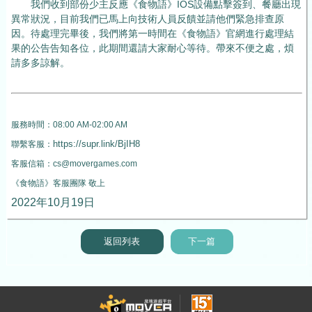
我們收到部份少主反應《食物語》IOS設備點擊簽到、餐廳出現
異常狀況，目前我們已馬上向技術人員反饋並請他們緊急排查原
因。待處理完畢後，我們將第一時間在《食物語》官網進行處理結
果的公告告知各位，此期間還請大家耐心等待。帶來不便之處，煩
請多多諒解。
服務時間：
08:00 AM-02:00 AM
https://supr.link/BjIH8
聯繫客服：
客服信箱：
cs@movergames.com
《食物語
》客服團隊
敬上
2022
年10
月19
日
返回列表
下一篇