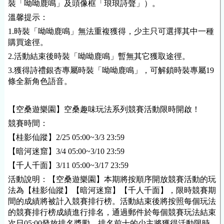
裝「呦呦鹿鳴」及頭像框「琅琅詩聲」）。
溫馨提示：
1.時裝「呦呦鹿鳴」無法重複獲得，少主只可選擇其中一種
購買途徑。
2.活動結束後時裝「呦呦鹿鳴」暫無其它獲取途徑。
3.獲得詩禮銀杏專屬時裝「呦呦鹿鳴」，可解鎖時裝專屬19
條全新角色語音。
【空桑遊樂園】空桑趣味玩法系列競賽活動限時開啟！
競賽時間：
【桂影仙蹤】2/25 05:00~3/3 23:59
【暗河迷窟】3/4 05:00~3/10 23:59
【千人千面】3/11 05:00~3/17 23:59
活動說明：【空桑遊樂園】本期將按順序開放競賽活動的玩
法為【桂影仙蹤】【暗河迷窟】【千人千面】，限時競賽期
間的成績將被計入競賽排行榜。活動結束後將按照每個玩法
的競賽排行榜成績進行排名，通過郵件於每個競賽玩法結束
次日05:00發放排名獎勵，排名前十的少主將獲得活動限時