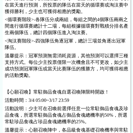
在當天進行預測，所投票的隊伍在當天的循環賽或淘汰賽中
獲得勝利，少主也可獲得相應的獎勵。
<循環賽階段>-各隊伍分成兩組，每組之間的4個隊伍兩兩之
間進行循環賽總計十二場，每組根據循環賽對戰積分排名產
生兩個隊伍，總計四個隊伍進入淘汰賽。
<淘汰賽階段>-四強隊伍角逐冠軍，總計三場並角逐出冠軍
隊伍。
溫馨提示：冠軍預測無需消耗資源，其他預測可以選擇三種
支持方式。每位少主投票僅限一次機會且不可更改，如少主
成功預測冠軍隊伍或當天比賽隊伍的獲勝方，均可獲得相應
的活動獎勵。
【心願召喚】常駐御品食魂自選召喚陣限時開啟！
活動時間：3/4 05:00~3/17 23:59
活動說明：少主可在召喚前選擇任意一位常駐御品食魂及珍
品食魂，所選常駐御品食魂占御品食魂總機率的50%，所選
常駐珍品食魂占珍品食魂總機率的25%。
溫馨提示：心願召喚陣中，各品級食魂基礎召喚機率與常駐