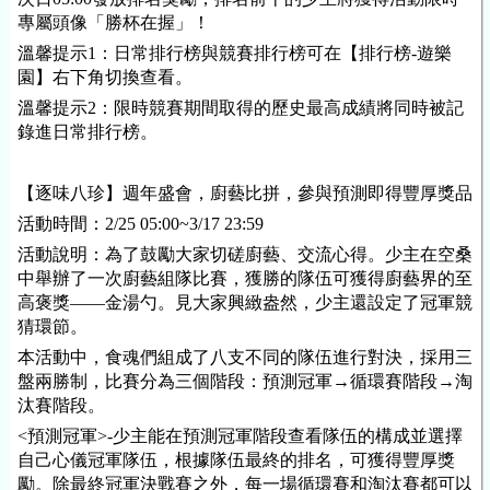
專屬頭像「勝杯在握」！
溫馨提示1：日常排行榜與競賽排行榜可在【排行榜-遊樂
園】右下角切換查看。
溫馨提示2：限時競賽期間取得的歷史最高成績將同時被記
錄進日常排行榜。
【逐味八珍】週年盛會，廚藝比拼，參與預測即得豐厚獎品
活動時間：2/25 05:00~3/17 23:59
活動說明：為了鼓勵大家切磋廚藝、交流心得。少主在空桑
中舉辦了一次廚藝組隊比賽，獲勝的隊伍可獲得廚藝界的至
高褒獎——金湯勺。見大家興緻盎然，少主還設定了冠軍競
猜環節。
本活動中，食魂們組成了八支不同的隊伍進行對決，採用三
盤兩勝制，比賽分為三個階段：預測冠軍→循環賽階段→淘
汰賽階段。
<預測冠軍>-少主能在預測冠軍階段查看隊伍的構成並選擇
自己心儀冠軍隊伍，根據隊伍最終的排名，可獲得豐厚獎
勵。除最終冠軍決戰賽之外，每一場循環賽和淘汰賽都可以