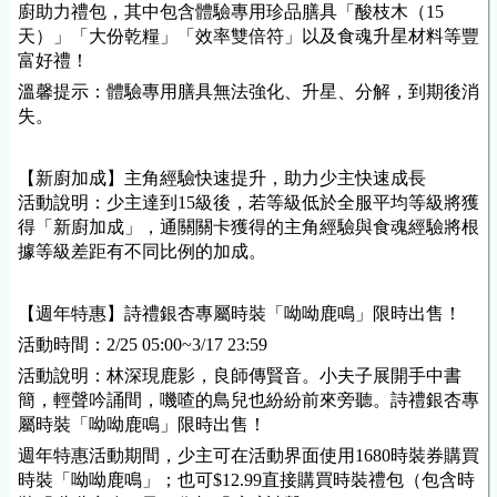
廚助力禮包，其中包含體驗專用珍品膳具「酸枝木（15
天）」「大份乾糧」「效率雙倍符」以及食魂升星材料等豐
富好禮！
溫馨提示：體驗專用膳具無法強化、升星、分解，到期後消
失。
【新廚加成】主角經驗快速提升，助力少主快速成長
活動說明：少主達到15級後，若等級低於全服平均等級將獲
得「新廚加成」，通關關卡獲得的主角經驗與食魂經驗將根
據等級差距有不同比例的加成。
【週年特惠】詩禮銀杏專屬時裝「呦呦鹿鳴」限時出售！
活動時間：2/25 05:00~3/17 23:59
活動說明：林深現鹿影，良師傳賢音。小夫子展開手中書
簡，輕聲吟誦間，嘰喳的鳥兒也紛紛前來旁聽。詩禮銀杏專
屬時裝「呦呦鹿鳴」限時出售！
週年特惠活動期間，少主可在活動界面使用1680時裝券購買
時裝「呦呦鹿鳴」；也可$12.99直接購買時裝禮包（包含時