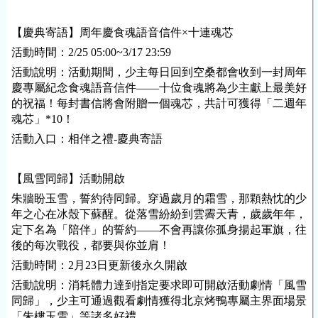
【慶典寄語】周年慶食魂語音信件×十連魂芯
活動時間：2/25 05:00~3/17 23:59
活動說明：活動期間，少主每日回到空桑都會收到一封周年
慶專屬紀念食魂語音信件——十位食魂將為少主獻上最美好
的祝福！每封書信將會附贈一個魂芯，共計可獲得「二週年
魂芯」*10！
活動入口：相伴之禮-慶典寄語
【風雪同歸】活動開啟
朱牆盼玉雪，誓約待同歸。穿過歲月的霜雪，那顆熱忱的少
年之心在冰殼下蘇醒。從落雪紛紛到雲霽天青，歲歲年年，
定下名為「陪伴」的誓約——不會再讓你孤身揚起軍旗，往
後的每次戰役，都要與你並肩！
活動時間：2月23日更新後永久開啟
活動說明：消耗體力達到指定要求即可開啟活動劇情「風雪
同歸」，少主可通過觀看劇情獲得北京烤鴨專屬主界面場景
「朱樓玉雪」等諸多好禮。