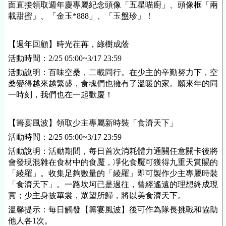
面直接領取週年慶專屬紀念頭像「五星喵廚」、頭像框「兩
載甜蜜」、「金玉*888」、「玉盤珍」！
【週年回顧】時光荏苒，綠樹成蔭
活動時間：2/25 05:00~3/17 23:59
活動說明：百味空桑，二載同行。在少主的辛勤努力下，空
桑變得越來越繁盛，食魂們也擁有了溫暖的家。願來年的同
一時刻，我們也在一起歡慶！
【籌宴風波】領取少主專屬新時裝「食濟天下」
活動時間：2/25 05:00~3/17 23:59
活動說明：活動期間，每日首次消耗體力通關任意關卡後將
會發現混雜在食材中的食魘，凈化食魘可獲得九重天賞賜的
「綾羅」。收集足夠數量的「綾羅」即可製作少主專屬時裝
「食濟天下」。一路坎坷已是過往，曾經遙遠的理想終成現
實；少主身披華裳，眾望所歸，將以美食濟天下。
溫馨提示：每日觸發【籌宴風波】後可作為隊長挑戰和協助
他人各1次。