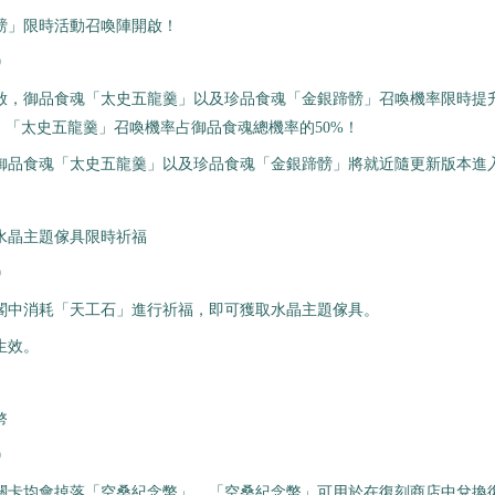
髈」限時活動召喚陣開啟！
9
啟，御品食魂「太史五龍羹」以及珍品食魂「金銀蹄髈」召喚
機率
限時提
%，「太史五龍羹」召喚
機率
占御品食魂總
機率
的50%！
御品食魂「太史五龍羹」以及珍品食魂「金銀蹄髈」將就近隨更新版本進
水晶主題傢具限時祈福
9
閣中消耗「天工石」進行祈福，即可獲取水晶主題傢具。
生效。
幣
9
關卡均會掉落「空桑紀念幣」。「空桑紀念幣」可用於在復刻商店中兌換