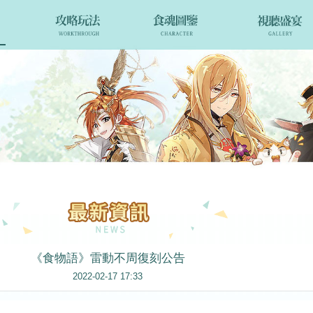
《食物語》雷動不周復刻公告
2022-02-17 17:33