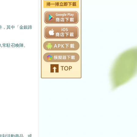
升，其中「金銀蹄
入常駐召喚陣。
復刻活動商品，或