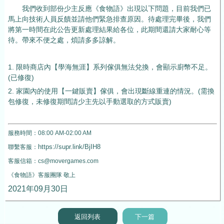
我們收到部份少主反應《食物語》出現以下問題，目前我們已
馬上向技術人員反饋並請他們緊急排查原因。待處理完畢後，我們
將第一時間在此公告更新處理結果給各位，此期間還請大家耐心等
待。帶來不便之處，煩請多多諒解。
1.
限時商店內【學海無涯】系列傢俱無法兌換，會顯示廚幣不足。
(已修復)
2.
家園內的使用【一鍵販賣】傢俱，會出現斷線重連的情況。(需換
包修復，未修復期間請少主先以手動選取的方式販賣)
服務時間：
08:00 AM-02:00 AM
https://supr.link/BjIH8
聯繫客服：
客服信箱：
cs@movergames.com
《食物語
》客服團隊
敬上
2021
年
09
月30
日
返回列表
下一篇