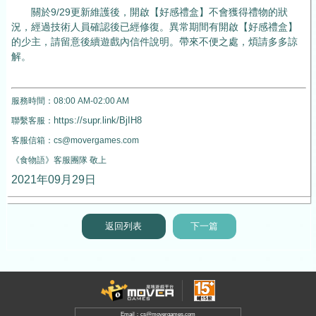
關於9/29更新維護後，開啟【好感禮盒】不會獲得禮物的狀
況，經過技術人員確認後已經修復。異常期間有開啟【好感禮盒】
的少主，請留意後續遊戲內信件說明。帶來不便之處，煩請多多諒
解。
服務時間：
08:00 AM-02:00 AM
https://supr.link/BjIH8
聯繫客服：
客服信箱：
cs@movergames.com
《食物語
》客服團隊
敬上
2021
年
09
月29
日
返回列表
下一篇
Email：cs@movergames.com