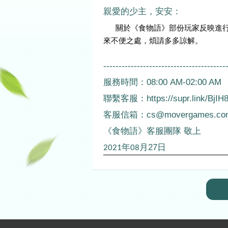
親愛的少主，安安：
      關於《食物語》部份玩家反映進行饋饗報恩>養成回饋活動但沒有增加召喚次數進度的問題，目前我們已處理完畢。帶
來不便之處，煩請多多諒解。
----------------------------------------
服務時間：
08:00 AM-02:00 AM
聯繫客服：
https://supr.link/BjIH
客服信箱：
cs@movergames.co
《
食物語
》客服團隊
敬上
年
月
27
日
2021
08