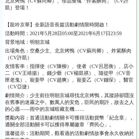
北京烤鴨（
CV蘇尚卿）、珍品食魂「炸紫酥肉」（CV許
凱）登場！
【龍吟京華】全新語音長篇活動劇情限時開啟！
活動時間：
2021年5月28日05:00至2021年6月17日23:59
背景地域：明朝京城
出場角色：空桑少主、北京烤鴨（
CV蘇尚卿）、炸紫酥肉
（CV許凱）
友情客串：指揮使（
CV陳柳）、使者（CV呂思衡）、店小
二（CV王靖揚）、錢少爺（CV楊凱祺）、隨從甲（CV音
匣老鬼）、寵妾甲（CV趙爽）、寵妾乙（CV錢琛）、醫官
（CV亞捷）
劇情簡介：少主前往明朝京城尋找北京烤鴨，其蹤跡卻隱沒
在舊事的迷霧之中。數萬人的安危，臣民的期許，故去之人
的心愿
——雨中的京城暗藏玄機……
獎勵內容：首通活動劇情關卡可獲得活動貨幣「紀念章」，
通關全部活動關卡可以獲得專屬徽章「齊民心」。
溫馨提示：活動期間，觀看過的活動劇情故事會永久收納於