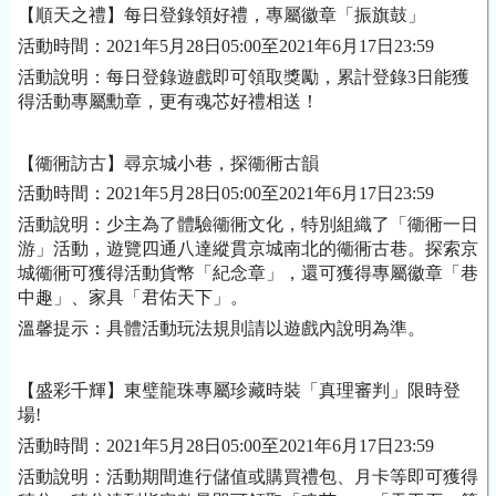
【順天之禮】每日登錄領好禮，專屬徽章「振旗鼓」
活動時間：
2021年5月28日05:00至2021年6月17日23:59
活動說明：每日登錄遊戲即可領取獎勵，累計登錄
3日能獲
得活動專屬勳章，更有魂芯好禮相送！
【衚衕訪古】尋京城小巷，探衚衕古韻
活動時間：
2021年5月28日05:00至2021年6月17日23:59
活動說明：少主為了體驗衚衕文化，特別組織了「衚衕一日
游」活動，遊覽四通八達縱貫京城南北的衚衕古巷。探索京
城衚衕可獲得活動貨幣「紀念章」，還可獲得專屬徽章「巷
中趣」、
家具
「君佑天下」。
溫馨提示：具體活動玩法規則請以遊戲內說明為準。
【盛彩千輝】東璧龍珠專屬珍藏時裝「真理審判」限時登
場
!
活動時間：
2021年5月28日05:00至2021年6月17日23:59
活動說明：活動期間進行儲值或購買禮包、月卡等即可獲得