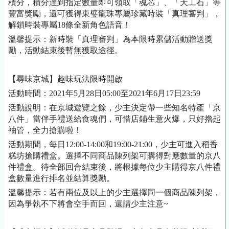
積分，積分達到指定數量即可領取「魂芯」、「天工石」等
豐富獎勵，還可獲得東璧龍珠專屬珍藏時裝「真理審判」，
解鎖時裝專屬
18條全新角色語音！
溫馨提示：新時裝「真理審判」為本限時累儲活動贈送獎
勵，活動結束後暫無獲取途徑。
【尋味京城】趣味玩法限時開啟
活動時間：
2021年5月28日05:00至2021年6月17日23:59
活動說明：在京城遊覽之餘，少主決定帶一些知名特產「京
八件」當伴手禮送給食魂們，可惜店鋪生意火爆，只好擼起
袖管，全力搶購啦！
活動期間，每日
12:00-14:00和19:00-21:00，少主可進入稻香
糕坊搶購禮盒。選擇不同商品陳列架可購得對應數量的京八
件禮盒。待全部回合結束後，將根據每位少主購得京八件禮
盒數量進行排名並結算獎勵。
溫馨提示：若有兩位及以上的少主選擇同一個商品陳列架，
因為爭執不下將會空手而回，還請少主注意
~