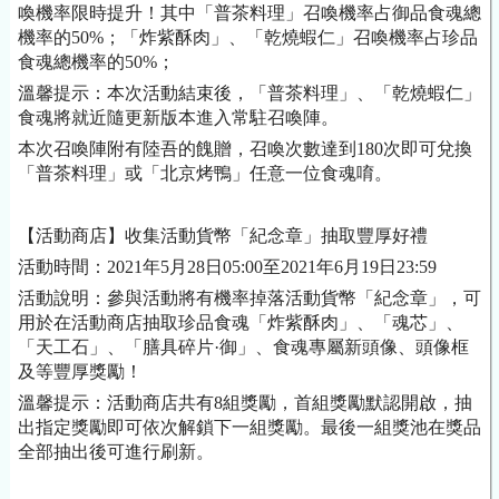
喚機率限時提升！其中「普茶料理」召喚機率占御品食魂總
機率的
50%；「炸紫酥肉」、「乾燒蝦仁」召喚機率占珍品
食魂總機率的50%；
溫馨提示：本次活動結束後，「普茶料理」、「乾燒蝦仁」
食魂將就近隨更新版本進入常駐召喚陣。
本次召喚陣附有陸吾的餽贈，召喚次數達到
180次即可兌換
「普茶料理」或「北京烤鴨」任意一位食魂唷。
【活動商店】收集活動貨幣「紀念章」抽取豐厚好禮
活動時間：
2021年5月28日05:00至2021年6月19日23:59
活動說明：參與活動將有機率掉落活動貨幣「紀念章」，可
用於在活動商店抽取珍品食魂「炸紫酥肉」、「魂芯」、
「天工石」、「膳具碎片
·御」、食魂專屬新頭像、頭像框
及等豐厚獎勵！
溫馨提示：活動商店共有
8組獎勵，首組獎勵默認開啟，抽
出指定獎勵即可依次解鎖下一組獎勵。最後一組獎池在獎品
全部抽出後可進行刷新。