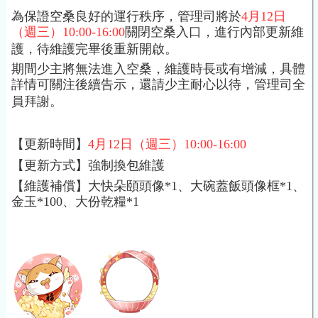
為保證空桑良好的運行秩序，管理司將於
4月12日
（週三）10:00-16:00
關閉空桑入口，進行內部更新維
護，待維護完畢後重新開啟。
期間少主將無法進入空桑，維護時長或有增減，具體
詳情可關注後續告示，還請少主耐心以待，管理司全
員拜謝。
【更新時間】
4月12日（週三）10
:00-16:00
【更新方式】強制換包維護
【維護補償】大快朵頤頭像*1、大碗蓋飯頭像框*1、
金玉*100、大份乾糧*1