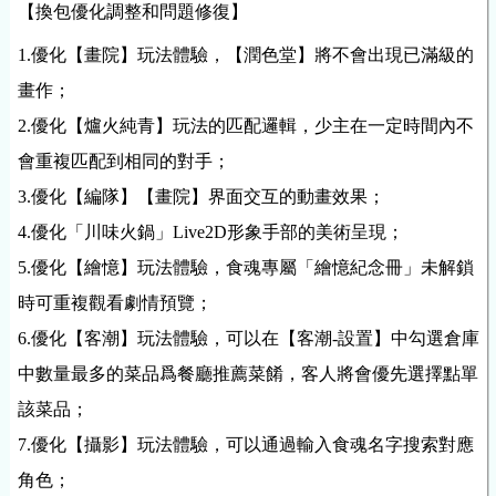
【換包優化調整和問題修復】
1.優化【畫院】玩法體驗，【潤色堂】將不會出現已滿級的
畫作；
2.優化【爐火純青】玩法的匹配邏輯，少主在一定時間內不
會重複匹配到相同的對手；
3.優化【編隊】【畫院】界面交互的動畫效果；
4.優化「川味火鍋」Live2D形象手部的美術呈現；
5.優化【繪憶】玩法體驗，食魂專屬「繪憶紀念冊」未解鎖
時可重複觀看劇情預覽；
6.優化【客潮】玩法體驗，可以在【客潮-設置】中勾選倉庫
中數量最多的菜品爲餐廳推薦菜餚，客人將會優先選擇點單
該菜品；
7.優化【攝影】玩法體驗，可以通過輸入食魂名字搜索對應
角色；