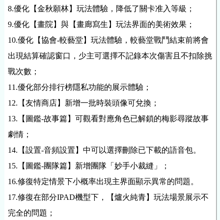
8.優化【金秋願林】玩法體驗，降低了關卡准入等級；
9.優化【畫院】與【畫廊寫生】玩法界面的美術效果；
10.優化【協會-較藝堂】玩法體驗，較藝堂戰鬥結束前將會
出現結算確認窗口，少主可選擇不記錄本次傷害且不扣除挑
戰次數；
11.優化部分排行榜隱私功能的展示體驗；
12.【友情商店】新增一批時裝頭像可兌換；
13.【圖鑑-故事篇】可觀看對應角色已解鎖的梅影尋蹤故事
劇情；
14.【設置-音頻設置】中可以選擇刪除已下載的語音包。
15.【圖鑑-團隊篇】新增團隊「妙手小裁縫」；
16.修復特定情景下小概率出現主界面顯示異常的問題。
17.修復在部分IPAD機型下，【爐火純青】玩法場景展示不
完全的問題；