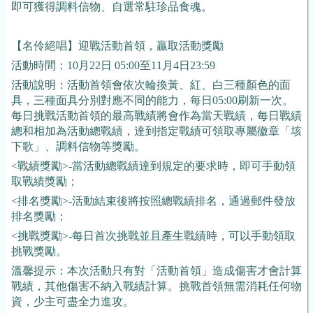
即可獲得調料信物、自選常駐珍品食魂。
【名伶絕唱】迎戰活動首領，贏取活動獎勵
活動時間：10月22日 05:00至11月4日23:59
活動說明：活動首領會依次輪換黃、紅、白三種顏色的面
具，三種面具分別對應不同的能力，每日05:00刷新一次。
每日挑戰活動首領的最高戰績將會作為當天戰績，每日戰績
總和相加為活動總戰績，達到指定戰績可領取專屬徽章「垓
下歌」、調料信物等獎勵。
<戰績獎勵>-當活動總戰績達到規定的要求時，即可手動領
取戰績獎勵；
<排名獎勵>-活動結束後將按照總戰績排名，通過郵件發放
排名獎勵；
<挑戰獎勵>-每日首次挑戰並且產生戰績時，可以手動領取
挑戰獎勵。
溫馨提示：本次活動只有對「活動首領」造成傷害才會計算
戰績，其他傷害不納入戰績計算。挑戰首領無需消耗任何物
資，少主可盡全力進攻。