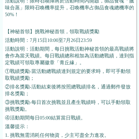
活動說明：限時召喚陣將於活動時間內開啟，御品食魂「臘
味合蒸」限時召喚機率提升，召喚機率占御品食魂總機率的
50%！
【神秘首領】挑戰神秘首領，領取戰績獎勵
活動時間：7月15日10:00至7月26日23:59
活動說明：活動期間，每日挑戰活動神秘首領的最高戰績將
會作為當天戰績。每日戰績總和相加為活動總戰績，達到指
定戰績可領取專屬徽章「青丘緣」。
①戰績獎勵-當活動總戰績達到規定的要求時，即可手動領
取戰績獎勵；
②排名獎勵-活動結束後將按照總戰績排名，通過郵件發放
排名獎勵；
③挑戰獎勵-每日首次挑戰並且產生戰績時，可以手動領取
挑戰獎勵。
④活動期間每日05:00結算當日戰績。
溫馨提示：
1. 挑戰無需消耗任何物資，少主可盡全力進攻。