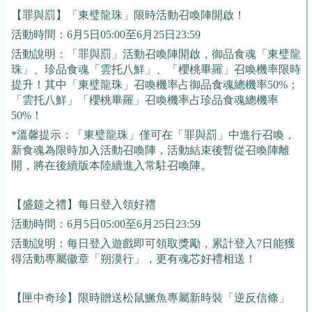
【罪與罰】「東
璧
龍珠」限時活動召喚陣開啟！
活動時間：6月5日05:00至6月25日23:59
活動說明：「罪與罰」活動召喚陣開啟，御品食魂「東
璧
龍
珠」、珍品食魂「雲托八鮮」、「櫻桃畢羅」召喚機率限時
提升！其中「東璧龍珠」召喚機率占御品食魂總機率50%；
「雲托八鮮」「櫻桃畢羅」召喚機率占珍品食魂總機率
50%！
*溫馨提示：「東璧龍珠」僅可在「罪與罰」中進行召喚，
新食魂為限時加入活動召喚陣，活動結束後暫從召喚陣離
開，將在後續版本陸續進入常駐召喚陣。
【盛筵之禮】每日登入領好禮
活動時間：6月5日05:00至6月25日23:59
活動說明：每日登入遊戲即可領取獎勵，累計登入7日能獲
得活動專屬徽章「朔漠行」，更有魂芯好禮相送！
【匣中奇珍】限時贈送松鼠鱖魚專屬新時裝「逆反信條」