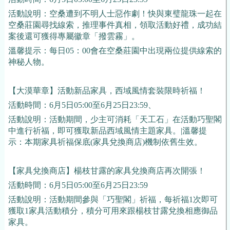
活動說明：空桑遭到不明人士惡作劇！快與東
璧
龍珠一起在
空桑莊園尋找線索，推理事件真相，領取活動好禮，成功結
案後還可獲得專屬徽章「撥雲霧」。
溫馨提示：每日05：00會在空桑莊園中出現兩位提供線索的
神秘人物。
【大漠華章】活動新品家具，西域風情套裝限時祈福！
活動時間：6月5日05:00至6月25日23:59、
活動說明：活動期間，少主可消耗「天工石」在活動巧聖閣
中進行祈福，即可獲取新品西域風情主題家具。|溫馨提
示：本期家具祈福保底(家具兌換商店)
機制依舊生效。
【家具兌換商店】楊枝甘露的家具兌換商店再次開張！
活動時間：6月5日05:00至6月25日23:59
活動說明：活動期間參與「巧聖閣」祈福，每祈福1次即可
獲取1家具活動積分，積分可用來跟楊枝甘露兌換相應御品
家具。