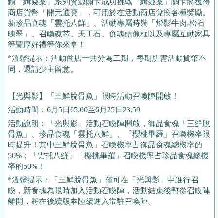
鎖「緝疑案」系列資源關卡成功挑戰「緝疑案」關卡將獲得
商店貨幣「開元通寶」，可用於在活動商店兌換各種獎勵。
新珍品食魂「雲托八鮮」、活動專屬時裝「燈影牛肉-松石
映翠」、召喚魂芯、天工石、食魂頭像框以及專屬互動家具
等豐厚好禮等你來拿！
*溫馨提示：活動商店一共分為二期，每期所需活動貨幣不
同，還請少主留意。
【光與影】「三鮮脫骨魚」限時活動召喚陣開啟！
活動時間：6月5日05:00至6月25日23:59
活動說明：「光與影」活動召喚陣開啟，御品食魂「三鮮脫
骨魚」、珍品食魂「雲托八鮮」、「櫻桃畢羅」召喚機率限
時提升！其中三鮮脫骨魚」召喚機率占御品食魂總機率的
50%；「雲托八鮮」「櫻桃畢羅」召喚機率占珍品食魂總機
率的50%！
*溫馨提示：「三鮮脫骨魚」僅可在「光與影」中進行召
喚，新食魂為限時加入活動召喚陣，活動結束後暫從召喚陣
離開，將在後續版本陸續進入常駐召喚陣。