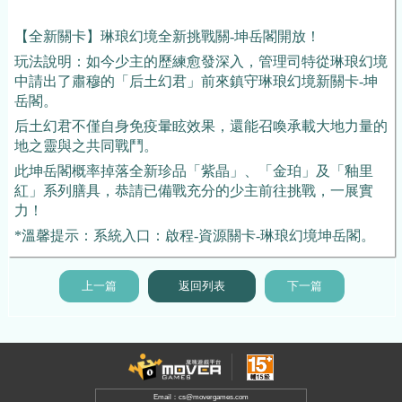
【全新關卡】琳琅幻境全新挑戰關-坤岳閣開放！
玩法說明：如今少主的歷練愈發深入，管理司特從琳琅幻境
中請出了肅穆的「后土幻君」前來鎮守琳琅幻境新關卡-坤
岳閣。
后土幻君不僅自身免疫暈眩效果，還能召喚承載大地力量的
地之靈與之共同戰鬥。
此坤岳閣概率掉落全新珍品「紫晶」、「金珀」及「釉里
紅」系列膳具，恭請已備戰充分的少主前往挑戰，一展實
力！
*溫馨提示：系統入口：啟程-資源關卡-琳琅幻境坤岳閣。
上一篇
返回列表
下一篇
Email：cs@movergames.com