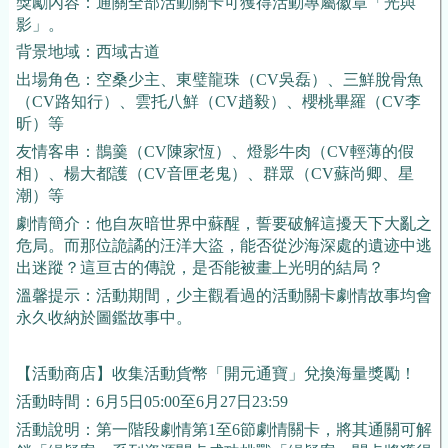
獎勵內容：通關全部活動關卡可獲得活動專屬徽章「光與
影」。
背景地域：西域古道
出場角色：空桑少主、東璧龍珠（CV吳磊）、三鮮脫骨魚
（CV路知行）、雲托八鮮（CV趙毅）、櫻桃畢羅（CV李
昕）等
友情客串：鵲羹（CV陳家恆）、燈影牛肉（CV輕薄的假
相）、楊大都護（CV音匣老鬼）、群眾（CV蘇尚卿、星
潮）等
劇情簡介：他自灰暗世界中蘇醒，誓要破解這擾天下大亂之
危局。而那位詭譎的汪洋大盜，能否從沙海深處的遺迹中逃
出迷蹤？這亘古的傳說，是否能被畫上光明的結局？
溫馨提示：活動期間，少主觀看過的活動關卡劇情故事均會
永久收納於圖鑑故事中。
【活動商店】收集活動貨幣「開元通寶」兌換海量獎勵！
活動時間：6月5日05:00至6月27日23:59
活動說明：第一階段劇情第1至6節劇情關卡，將其通關可解