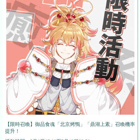
【限時召喚】御品食魂
「北京烤鴨」「鼎湖上素」
召喚機率
提升！