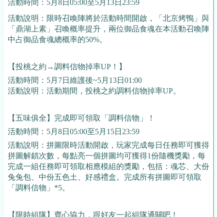
活動時間：
5月8日05:00至5月13日23:59
活動說明：限時召喚陣將於活動時間開啟
，「北京烤鴨」與
「鼎湖上素」召喚概率提升，兩位御品食魂在本活動召喚陣
中占御品食魂總概率的
50%。
【投桃之約
→調料信物掉率UP！】
活動時間：
5月7日維護後~5月13日01:00
活動說明：活動期間，投桃之約調料信物掉率
UP。
【五味俱全】完成即可領取「調料信物」！
活動時間：
5月8日05:00至5月15日23:59
活動說明：拼圖限時活動開啟，玩家完成每日任務即可獲得
拼圖解鎖次數，每點亮一個拼圖均可獲得
1份隨機獎勵，每
完成一組任務即可領取相應模組的獎勵，包括：魂芯、大份
兔兔包、中份五色土、好感禮盒。完成所有拼圖即可領取
「調料信物」*5。
【限時組隊】齊心協力，跟好友一起組隊通關吧！